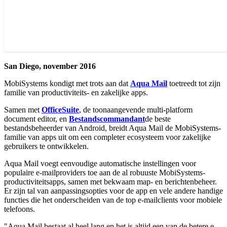
San Diego, november 2016
MobiSystems kondigt met trots aan dat
Aqua Mail
toetreedt tot zijn
familie van productiviteits- en zakelijke apps.
Samen met
OfficeSuite
, de toonaangevende multi-platform
document editor, en
Bestandscommandant
de beste
bestandsbeheerder van Android, breidt Aqua Mail de MobiSystems-
familie van apps uit om een completer ecosysteem voor zakelijke
gebruikers te ontwikkelen.
Aqua Mail voegt eenvoudige automatische instellingen voor
populaire e-mailproviders toe aan de al robuuste MobiSystems-
productiviteitsapps, samen met bekwaam map- en berichtenbeheer.
Er zijn tal van aanpassingsopties voor de app en vele andere handige
functies die het onderscheiden van de top e-mailclients voor mobiele
telefoons.
"Aqua Mail bestaat al heel lang en het is altijd een van de betere e-