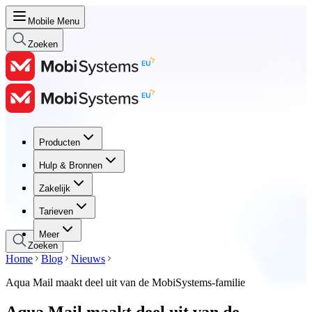
Mobile Menu
Zoeken
Producten
Producten
Hulp & Bronnen
Hulp & Bronnen
Zakelijk
Zakelijk
Tarieven
Tarieven
Meer
Zoeken
Home
Blog
Nieuws
Aqua Mail maakt deel uit van de MobiSystems-familie
Aqua Mail maakt deel uit van de