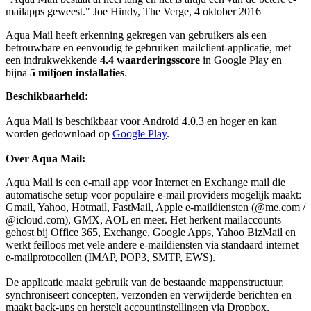
mailapps geweest." Joe Hindy, The Verge, 4 oktober 2016
Aqua Mail heeft erkenning gekregen van gebruikers als een
betrouwbare en eenvoudig te gebruiken mailclient-applicatie, met
een indrukwekkende
4.4 waarderingsscore
in Google Play en
bijna
5 miljoen installaties
.
Beschikbaarheid:
Aqua Mail is beschikbaar voor Android 4.0.3 en hoger en kan
worden gedownload op
Google Play
.
Over Aqua Mail:
Aqua Mail is een e-mail app voor Internet en Exchange mail die
automatische setup voor populaire e-mail providers mogelijk maakt:
Gmail, Yahoo, Hotmail, FastMail, Apple e-maildiensten (@me.com /
@icloud.com), GMX, AOL en meer. Het herkent mailaccounts
gehost bij Office 365, Exchange, Google Apps, Yahoo BizMail en
werkt feilloos met vele andere e-maildiensten via standaard internet
e-mailprotocollen (IMAP, POP3, SMTP, EWS).
De applicatie maakt gebruik van de bestaande mappenstructuur,
synchroniseert concepten, verzonden en verwijderde berichten en
maakt back-ups en herstelt accountinstellingen via Dropbox,