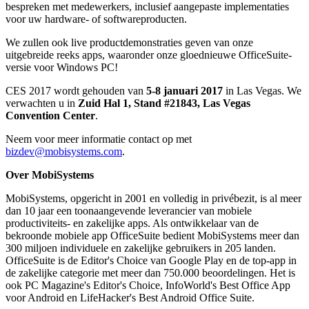
bespreken met medewerkers, inclusief aangepaste implementaties
voor uw hardware- of softwareproducten.
We zullen ook live productdemonstraties geven van onze
uitgebreide reeks apps, waaronder onze gloednieuwe OfficeSuite-
versie voor Windows PC!
CES 2017 wordt gehouden van
5-8 januari 2017
in Las Vegas. We
verwachten u in
Zuid Hal 1, Stand #21843, Las Vegas
Convention Center
.
Neem voor meer informatie contact op met
bizdev@mobisystems.com
.
Over MobiSystems
MobiSystems, opgericht in 2001 en volledig in privébezit, is al meer
dan 10 jaar een toonaangevende leverancier van mobiele
productiviteits- en zakelijke apps. Als ontwikkelaar van de
bekroonde mobiele app OfficeSuite bedient MobiSystems meer dan
300 miljoen individuele en zakelijke gebruikers in 205 landen.
OfficeSuite is de Editor's Choice van Google Play en de top-app in
de zakelijke categorie met meer dan 750.000 beoordelingen. Het is
ook PC Magazine's Editor's Choice, InfoWorld's Best Office App
voor Android en LifeHacker's Best Android Office Suite.