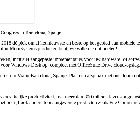
Congress in Barcelona, Spanje.
C 2018 dé plek om al het nieuwste en beste op het gebied van mobiele t
erd in MobiSystems producten bent, we willen je ontmoeten!
eken, inclusief aangepaste implementaties voor uw hardware- of soft
e voor Windows Desktop, compleet met OfficeSuite Drive cloud-opslag
ira Gran Via in Barcelona, Spanje. Plan een afspraak met ons door co
s en zakelijke productiviteit, met meer dan 300 miljoen levenslange in
t het bedrijf ook andere toonaangevende producten zoals File Comman