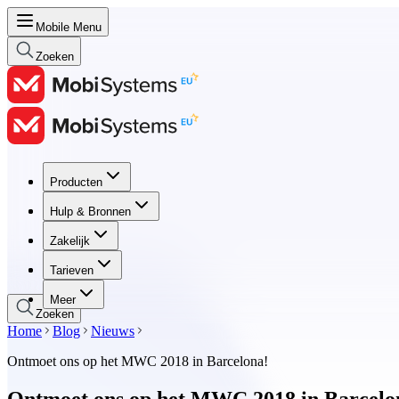
Mobile Menu
Zoeken
Producten
Producten
Hulp & Bronnen
Hulp & Bronnen
Zakelijk
Zakelijk
Tarieven
Tarieven
Meer
Zoeken
Home
Blog
Nieuws
Ontmoet ons op het MWC 2018 in Barcelona!
Ontmoet ons op het MWC 2018 in Barcelo