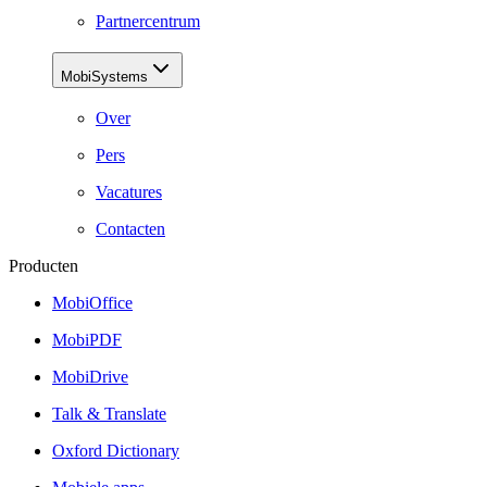
Partnercentrum
MobiSystems
Over
Pers
Vacatures
Contacten
Producten
MobiOffice
MobiPDF
MobiDrive
Talk & Translate
Oxford Dictionary