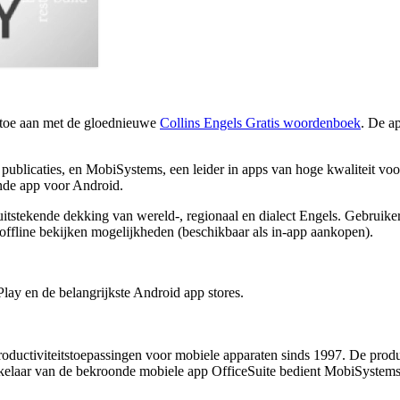
 toe aan met de gloednieuwe
Collins Engels Gratis woordenboek
. De a
blicaties, en MobiSystems, een leider in apps van hoge kwaliteit voor 
unde app voor Android.
itstekende dekking van wereld-, regionaal en dialect Engels. Gebruik
offline bekijken mogelijkheden (beschikbaar als in-app aankopen).
ay en de belangrijkste Android app stores.
ductiviteitstoepassingen voor mobiele apparaten sinds 1997. De produ
kelaar van de bekroonde mobiele app OfficeSuite bedient MobiSystems 