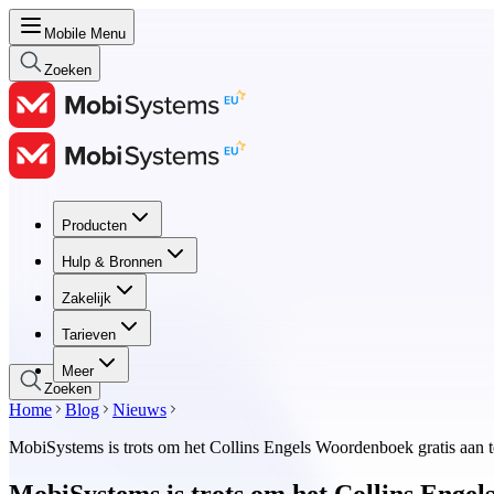
Mobile Menu
Zoeken
Producten
Producten
Hulp & Bronnen
Hulp & Bronnen
Zakelijk
Zakelijk
Tarieven
Tarieven
Meer
Zoeken
Home
Blog
Nieuws
MobiSystems is trots om het Collins Engels Woordenboek gratis aan t
MobiSystems is trots om het Collins Engel