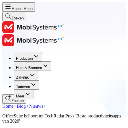
Mobile Menu
Zoeken
Producten
Producten
Hulp & Bronnen
Hulp & Bronnen
Zakelijk
Zakelijk
Tarieven
Tarieven
Meer
Zoeken
Home
Blog
Nieuws
OfficeSuite behoort tot TechRadar Pro's 'Beste productiviteitsapps
van 2020'