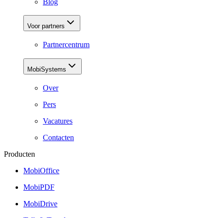
Blog
Voor partners
Partnercentrum
MobiSystems
Over
Pers
Vacatures
Contacten
Producten
MobiOffice
MobiPDF
MobiDrive