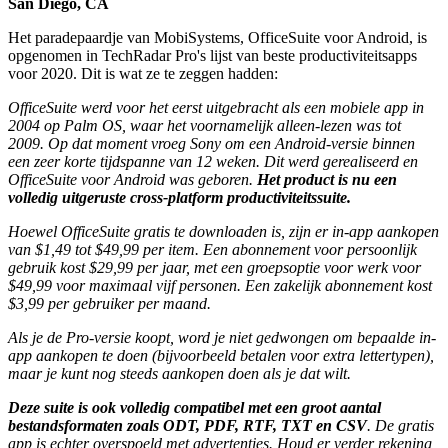
San Diego, CA
Het paradepaardje van MobiSystems, OfficeSuite voor Android, is
opgenomen in TechRadar Pro's lijst van beste productiviteitsapps
voor 2020. Dit is wat ze te zeggen hadden:
OfficeSuite werd voor het eerst uitgebracht als een mobiele app in
2004 op Palm OS, waar het voornamelijk alleen-lezen was tot
2009. Op dat moment vroeg Sony om een Android-versie binnen
een zeer korte tijdspanne van 12 weken. Dit werd gerealiseerd en
OfficeSuite voor Android was geboren.
Het product is nu een
volledig uitgeruste cross-platform productiviteitssuite.
Hoewel OfficeSuite gratis te downloaden is, zijn er in-app aankopen
van $1,49 tot $49,99 per item. Een abonnement voor persoonlijk
gebruik kost $29,99 per jaar, met een groepsoptie voor werk voor
$49,99 voor maximaal vijf personen. Een zakelijk abonnement kost
$3,99 per gebruiker per maand.
Als je de Pro-versie koopt, word je niet gedwongen om bepaalde in-
app aankopen te doen (bijvoorbeeld betalen voor extra lettertypen),
maar je kunt nog steeds aankopen doen als je dat wilt.
Deze suite is ook volledig compatibel met een groot aantal
bestandsformaten zoals ODT, PDF, RTF, TXT en CSV
. De gratis
app is echter overspoeld met advertenties. Houd er verder rekening