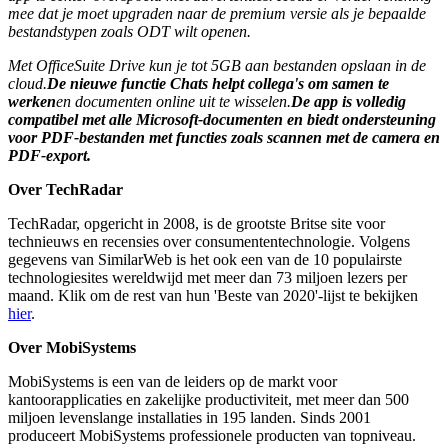
mee dat je moet upgraden naar de premium versie als je bepaalde
bestandstypen zoals ODT wilt openen.
Met OfficeSuite Drive kun je tot 5GB aan bestanden opslaan in de
cloud.
De nieuwe functie Chats helpt collega's om samen te
werken
en documenten online uit te wisselen.
De app is volledig
compatibel met alle Microsoft-documenten en biedt ondersteuning
voor PDF-bestanden met functies zoals scannen met de camera en
PDF-export.
Over TechRadar
TechRadar, opgericht in 2008, is de grootste Britse site voor
technieuws en recensies over consumententechnologie. Volgens
gegevens van SimilarWeb is het ook een van de 10 populairste
technologiesites wereldwijd met meer dan 73 miljoen lezers per
maand. Klik om de rest van hun 'Beste van 2020'-lijst te bekijken
hier
.
Over MobiSystems
MobiSystems is een van de leiders op de markt voor
kantoorapplicaties en zakelijke productiviteit, met meer dan 500
miljoen levenslange installaties in 195 landen. Sinds 2001
produceert MobiSystems professionele producten van topniveau.