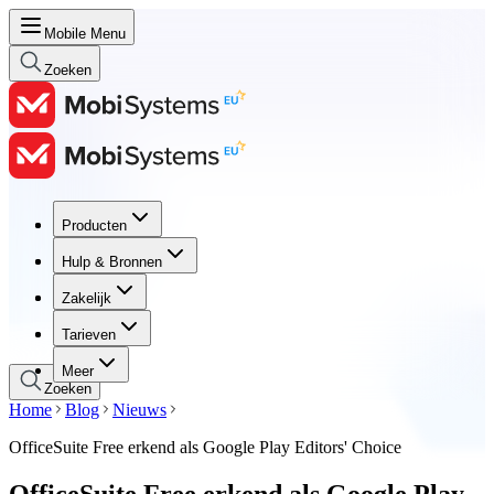
Mobile Menu
Zoeken
Producten
Producten
Hulp & Bronnen
Hulp & Bronnen
Zakelijk
Zakelijk
Tarieven
Tarieven
Meer
Zoeken
Home
Blog
Nieuws
OfficeSuite Free erkend als Google Play Editors' Choice
OfficeSuite Free erkend als Google Play