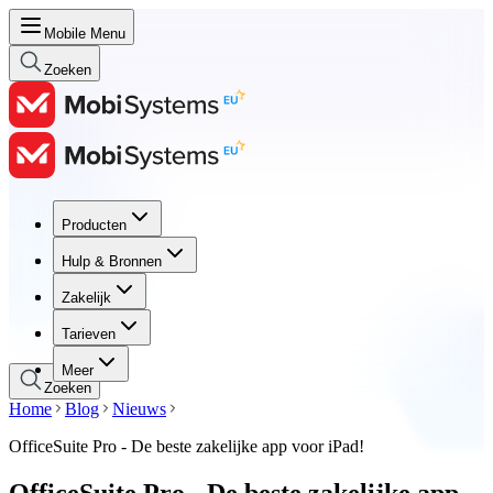
Mobile Menu
Zoeken
Producten
Producten
Hulp & Bronnen
Hulp & Bronnen
Zakelijk
Zakelijk
Tarieven
Tarieven
Meer
Zoeken
Home
Blog
Nieuws
OfficeSuite Pro - De beste zakelijke app voor iPad!
OfficeSuite Pro - De beste zakelijke app