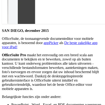
SAN DIEGO, december 2015
OfficeSuite, de toonaangevende documenteditor voor mobiele
apparaten, is benoemd door
appPicker
als
De beste zakelijke app
voor iPad!
OfficeSuite Pro
maakt het eenvoudig om een breed scala aan
documenten te bekijken en te bewerken, zowel op als buiten
kantoor. U kunt onderweg probleemloos alle taken uitvoeren -
verschillende bestandsformaten bewerken, aantekeningen maken,
foto's toevoegen en ervoor zorgen dat uw inhoud beschermd blijft
met een wachtwoord. Dankzij de desktopgeïnspireerde
gebruikersinterface is OfficeSuite uiterst intuïtief en
gebruiksvriendelijk, waardoor het de beste Office-editor voor
mobiele apparaten is.
Belangrijkste functies zijn onder andere:
PowerPoint-, Word-, Excel- en PDF-documenten weergeven