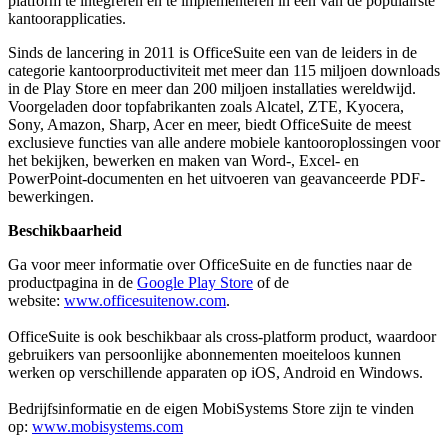
platform te integreren en te implementeren in een van de populairste
kantoorapplicaties.
Sinds de lancering in 2011 is OfficeSuite een van de leiders in de
categorie kantoorproductiviteit met meer dan 115 miljoen downloads
in de Play Store en meer dan 200 miljoen installaties wereldwijd.
Voorgeladen door topfabrikanten zoals Alcatel, ZTE, Kyocera,
Sony, Amazon, Sharp, Acer en meer, biedt OfficeSuite de meest
exclusieve functies van alle andere mobiele kantooroplossingen voor
het bekijken, bewerken en maken van Word-, Excel- en
PowerPoint-documenten en het uitvoeren van geavanceerde PDF-
bewerkingen.
Beschikbaarheid
Ga voor meer informatie over OfficeSuite en de functies naar de
productpagina in de
Google Play Store
of de
website:
www.officesuitenow.com
.
OfficeSuite is ook beschikbaar als cross-platform product, waardoor
gebruikers van persoonlijke abonnementen moeiteloos kunnen
werken op verschillende apparaten op iOS, Android en Windows.
Bedrijfsinformatie en de eigen MobiSystems Store zijn te vinden
op:
www.mobisystems.com