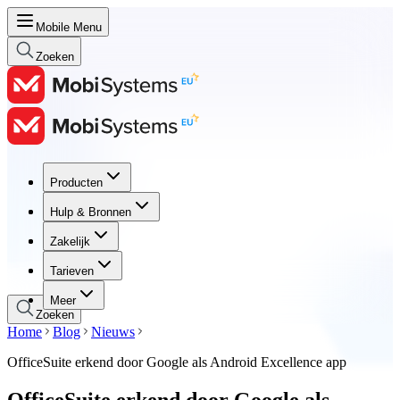
Mobile Menu
Zoeken
Producten
Producten
Hulp & Bronnen
Hulp & Bronnen
Zakelijk
Zakelijk
Tarieven
Tarieven
Meer
Zoeken
Home
Blog
Nieuws
OfficeSuite erkend door Google als Android Excellence app
OfficeSuite erkend door Google als