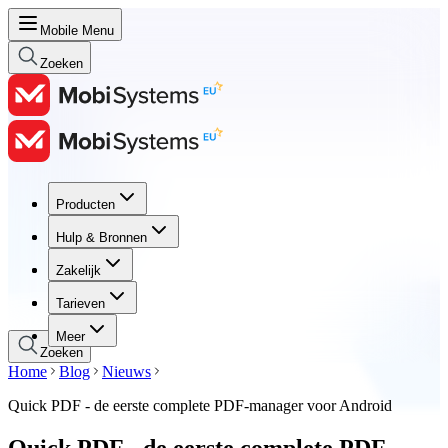
Mobile Menu
Zoeken
Producten
Producten
Hulp & Bronnen
Hulp & Bronnen
Zakelijk
Zakelijk
Tarieven
Tarieven
Meer
Zoeken
Home
Blog
Nieuws
Quick PDF - de eerste complete PDF-manager voor Android
Quick PDF - de eerste complete PDF-