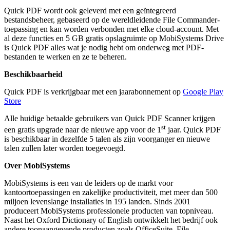
Quick PDF wordt ook geleverd met een geïntegreerd
bestandsbeheer, gebaseerd op de wereldleidende File Commander-
toepassing en kan worden verbonden met elke cloud-account. Met
al deze functies en 5 GB gratis opslagruimte op MobiSystems Drive
is Quick PDF alles wat je nodig hebt om onderweg met PDF-
bestanden te werken en ze te beheren.
Beschikbaarheid
Quick PDF is verkrijgbaar met een jaarabonnement op
Google Play
Store
Alle huidige betaalde gebruikers van Quick PDF Scanner krijgen
st
een gratis upgrade naar de nieuwe app voor de 1
jaar. Quick PDF
is beschikbaar in dezelfde 5 talen als zijn voorganger en nieuwe
talen zullen later worden toegevoegd.
Over MobiSystems
MobiSystems is een van de leiders op de markt voor
kantoortoepassingen en zakelijke productiviteit, met meer dan 500
miljoen levenslange installaties in 195 landen. Sinds 2001
produceert MobiSystems professionele producten van topniveau.
Naast het Oxford Dictionary of English ontwikkelt het bedrijf ook
andere toonaangevende producten zoals OfficeSuite, File