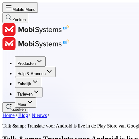
Mobile Menu
Zoeken
Producten
Producten
Hulp & Bronnen
Hulp & Bronnen
Zakelijk
Zakelijk
Tarieven
Tarieven
Meer
Zoeken
Home
Blog
Nieuws
Talk &amp; Translate voor Android is live in de Play Store van Goog
Talk &amp; Translate voor Android is live