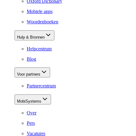
Oxford Dictionary
Mobiele apps
Woordenboeken
Hulp & Bronnen
Helpcentrum
Blog
Voor partners
Partnercentrum
MobiSystems
Over
Pers
Vacatures