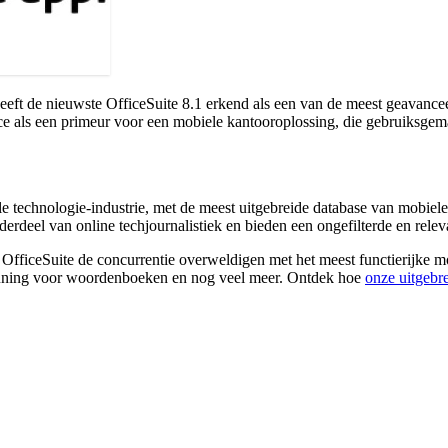
ft de nieuwste OfficeSuite 8.1 erkend als een van de meest geavancee
e als een primeur voor een mobiele kantooroplossing, die gebruiksgemak
 technologie-industrie, met de meest uitgebreide database van mobiel
nderdeel van online techjournalistiek en bieden een ongefilterde en rel
t OfficeSuite de concurrentie overweldigen met het meest functierijke
uning voor woordenboeken en nog veel meer. Ontdek hoe
onze uitgebr