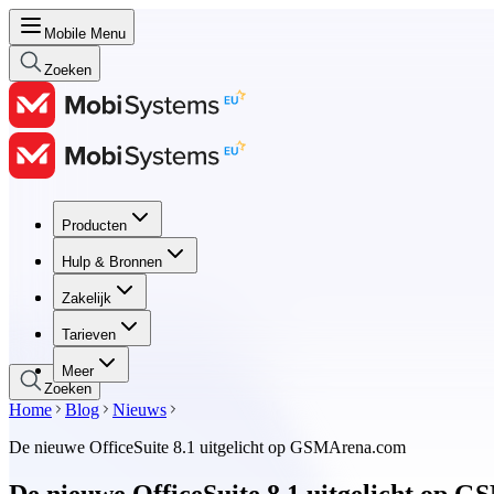
Mobile Menu
Zoeken
Producten
Producten
Hulp & Bronnen
Hulp & Bronnen
Zakelijk
Zakelijk
Tarieven
Tarieven
Meer
Zoeken
Home
Blog
Nieuws
De nieuwe OfficeSuite 8.1 uitgelicht op GSMArena.com
De nieuwe OfficeSuite 8.1 uitgelicht op 