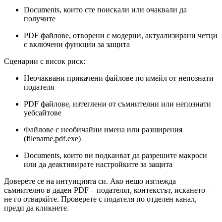
Documents, които сте поискали или очаквали да
получите
PDF файлове, отворени с модерни, актуализирани четци
с включени функции за защита
Сценарии с висок риск:
Неочаквани прикачени файлове по имейл от непознати
подателя
PDF файлове, изтеглени от съмнителни или непознати
уебсайтове
Файлове с необичайни имена или разширения
(filename.pdf.exe)
Documents, които ви подканват да разрешите макроси
или да деактивирате настройките за защита
Доверете се на интуицията си. Ако нещо изглежда
съмнително в даден PDF – подателят, контекстът, искането –
не го отваряйте. Проверете с подателя по отделен канал,
преди да кликнете.