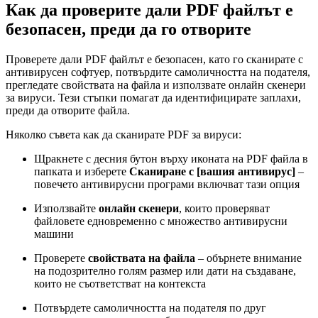
Как да проверите дали PDF файлът е
безопасен, преди да го отворите
Проверете дали PDF файлът е безопасен, като го сканирате с
антивирусен софтуер, потвърдите самоличността на подателя,
прегледате свойствата на файла и използвате онлайн скенери
за вируси. Тези стъпки помагат да идентифицирате заплахи,
преди да отворите файла.
Няколко съвета как да сканирате PDF за вируси:
Щракнете с десния бутон върху иконата на PDF файла в
папката и изберете
Сканиране с [вашия антивирус]
–
повечето антивирусни програми включват тази опция
Използвайте
онлайн скенери
, които проверяват
файловете едновременно с множество антивирусни
машини
Проверете
свойствата на файла
– обърнете внимание
на подозрително голям размер или дати на създаване,
които не съответстват на контекста
Потвърдете самоличността на подателя по друг