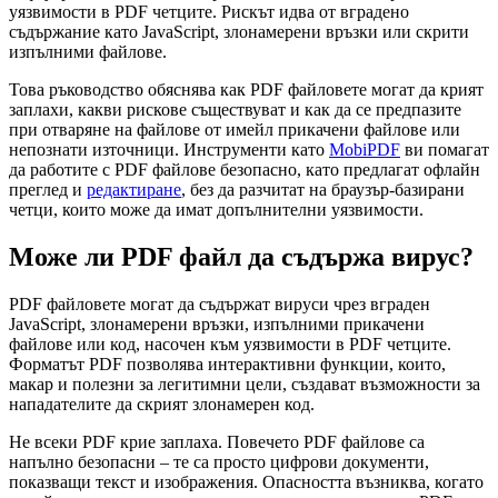
уязвимости в PDF четците. Рискът идва от вградено
съдържание като JavaScript, злонамерени връзки или скрити
изпълними файлове.
Това ръководство обяснява как PDF файловете могат да крият
заплахи, какви рискове съществуват и как да се предпазите
при отваряне на файлове от имейл прикачени файлове или
непознати източници. Инструменти като
MobiPDF
ви помагат
да работите с PDF файлове безопасно, като предлагат офлайн
преглед и
редактиране
, без да разчитат на браузър-базирани
четци, които може да имат допълнителни уязвимости.
Може ли PDF файл да съдържа вирус?
PDF файловете могат да съдържат вируси чрез вграден
JavaScript, злонамерени връзки, изпълними прикачени
файлове или код, насочен към уязвимости в PDF четците.
Форматът PDF позволява интерактивни функции, които,
макар и полезни за легитимни цели, създават възможности за
нападателите да скрият злонамерен код.
Не всеки PDF крие заплаха. Повечето PDF файлове са
напълно безопасни – те са просто цифрови документи,
показващи текст и изображения. Опасността възниква, когато