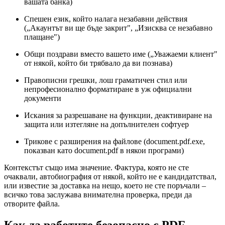
вашата банка)
Спешен език, който налага незабавни действия
(„Акаунтът ви ще бъде закрит", „Изисква се незабавно
плащане")
Общи поздрави вместо вашето име („Уважаеми клиент"
от някой, който би трябвало да ви познава)
Правописни грешки, лош граматичен стил или
непрофесионално форматиране в уж официални
документи
Искания за разрешаване на функции, деактивиране на
защита или изтегляне на допълнителен софтуер
Трикове с разширения на файлове (document.pdf.exe,
показван като document.pdf в някои програми)
Контекстът също има значение. Фактура, която не сте
очаквали, автобиография от някой, който не е кандидатствал,
или известие за доставка на нещо, което не сте поръчали –
всичко това заслужава внимателна проверка, преди да
отворите файла.
Как да работите безопасно с PDF