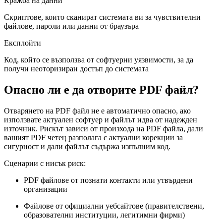
Кражба на данни
Скриптове, които сканират системата ви за чувствителни
файлове, пароли или данни от браузъра
Експлойти
Код, който се възползва от софтуерни уязвимости, за да
получи неоторизиран достъп до системата
Опасно ли е да отворите PDF файл?
Отварянето на PDF файл не е автоматично опасно, ако
използвате актуален софтуер и файлът идва от надежден
източник. Рискът зависи от произхода на PDF файла, дали
вашият PDF четец разполага с актуални корекции за
сигурност и дали файлът съдържа изпълним код.
Сценарии с нисък риск:
PDF файлове от познати контакти или утвърдени
организации
Файлове от официални уебсайтове (правителствени,
образователни институции, легитимни фирми)