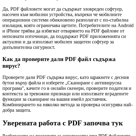
Да, PDF файловете могат да съдържат зловреден софтуер,
насочен към мобилни устройства, въпреки че мобилните
операционни системи обикновено разполагат с по-стабилна
изолация, която ограничава щетите. Потребителите на Android
и iPhone трябва да избягват отварянето на PDF файлове от
непознати източници, да поддържат PDF приложенията си
актуални и да използват мобилен защитен софтуер за
допълнителна сигурност.
Как да проверите дали PDF файл съдържа
вирус?
Проверете дали PDF съдържа вирус, като щракнете с десния
бутон върху файла и изберете „Сканиране с антивирусна
програма", качите го в онлайн скенери, проверите подателя и
контекста за тревожни признаци или използвате вградените
функции за сканиране на вашия имейл доставчик.
Комбинирането на няколко метода за проверка осигурява най-
добра защита.
Уверената работа с PDF започва тук
Разбирането на рисковете за сигурността при PDF файловете