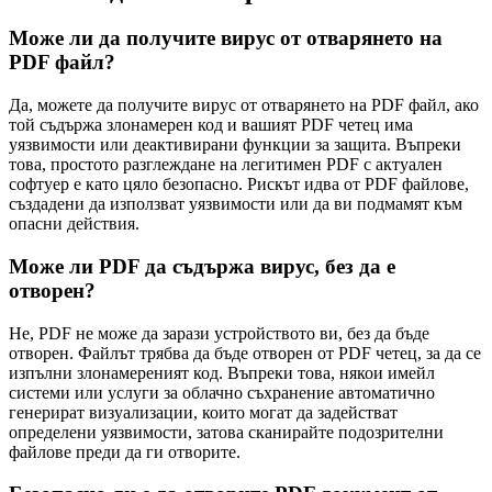
Може ли да получите вирус от отварянето на
PDF файл?
Да, можете да получите вирус от отварянето на PDF файл, ако
той съдържа злонамерен код и вашият PDF четец има
уязвимости или деактивирани функции за защита. Въпреки
това, простото разглеждане на легитимен PDF с актуален
софтуер е като цяло безопасно. Рискът идва от PDF файлове,
създадени да използват уязвимости или да ви подмамят към
опасни действия.
Може ли PDF да съдържа вирус, без да е
отворен?
Не, PDF не може да зарази устройството ви, без да бъде
отворен. Файлът трябва да бъде отворен от PDF четец, за да се
изпълни злонамереният код. Въпреки това, някои имейл
системи или услуги за облачно съхранение автоматично
генерират визуализации, които могат да задействат
определени уязвимости, затова сканирайте подозрителни
файлове преди да ги отворите.