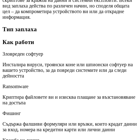
скриптове за кражба на данни и системни експлойти. Всеки
вид заплаха действа по различен начин, но споделя общата
цел – да компрометира устройството ви или да открадне
информация.
Тип заплаха
Как работи
Зловреден софтуер
Инсталира вируси, троянски коне или шпионски софтуер на
вашето устройство, за да повреди системите или да следи
дейността
Ransomware
Криптира файловете ви и изисква плащане за възстановяване
на достъпа
Фишинг
Съдържа фалшиви формуляри или връзки, които крадат данни
за вход, номера на кредитни карти или лични данни