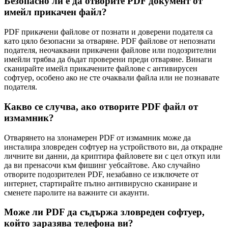
Безопасно ли е да отворите PDF документ от
имейл прикачен файл?
PDF прикачени файлове от познати и доверени подателя са
като цяло безопасни за отваряне. PDF файлове от непознати
подателя, неочаквани прикачени файлове или подозрителни
имейли трябва да бъдат проверени преди отваряне. Винаги
сканирайте имейл прикачените файлове с антивирусен
софтуер, особено ако не сте очаквали файла или не познавате
подателя.
Какво се случва, ако отворите PDF файл от
измамник?
Отварянето на злонамерен PDF от измамник може да
инсталира зловреден софтуер на устройството ви, да открадне
личните ви данни, да криптира файловете ви с цел откуп или
да ви пренасочи към фишинг уебсайтове. Ако случайно
отворите подозрителен PDF, незабавно се изключете от
интернет, стартирайте пълно антивирусно сканиране и
сменете паролите на важните си акаунти.
Може ли PDF да съдържа зловреден софтуер,
който заразява телефона ви?