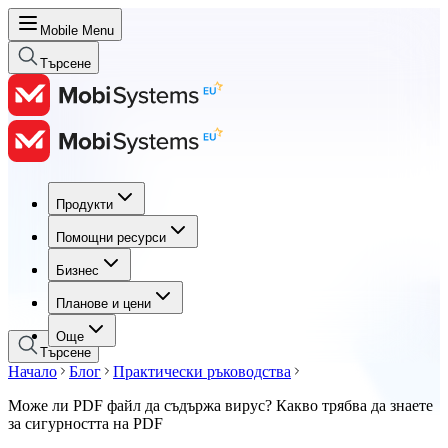
Mobile Menu
Търсене
Продукти
Продукти
Помощни ресурси
Помощни ресурси
Бизнес
Бизнес
Планове и цени
Планове и цени
Още
Търсене
Начало
Блог
Практически ръководства
Може ли PDF файл да съдържа вирус? Какво трябва да знаете
за сигурността на PDF