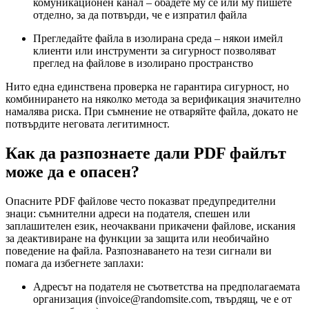
комуникационен канал – обадете му се или му пишете
отделно, за да потвърди, че е изпратил файла
Прегледайте файла в изолирана среда – някои имейл
клиенти или инструменти за сигурност позволяват
преглед на файлове в изолирано пространство
Нито една единствена проверка не гарантира сигурност, но
комбинирането на няколко метода за верификация значително
намалява риска. При съмнение не отваряйте файла, докато не
потвърдите неговата легитимност.
Как да разпознаете дали PDF файлът
може да е опасен?
Опасните PDF файлове често показват предупредителни
знаци: съмнителни адреси на подателя, спешен или
заплашителен език, неочаквани прикачени файлове, искания
за деактивиране на функции за защита или необичайно
поведение на файла. Разпознаването на тези сигнали ви
помага да избегнете заплахи:
Адресът на подателя не съответства на предполагаемата
организация (
invoice@randomsite.com
, твърдящ, че е от