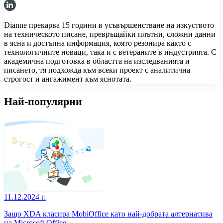
Dianne прекарва 15 години в усъвършенстване на изкуството
на техническото писане, превръщайки плътни, сложни данни
в ясна и достъпна информация, която резонира както с
технологичните новаци, така и с ветераните в индустрията. С
академична подготовка в областта на изследванията и
писането, тя подхожда към всеки проект с аналитична
строгост и ангажимент към яснотата.
Най-популярни
11.12.2024 г.
Защо XDA класира MobiOffice като най-добрата алтернатива
на Microsoft Office