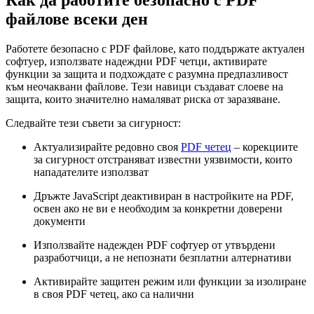
файлове всеки ден
Работете безопасно с PDF файлове, като поддържате актуален
софтуер, използвате надеждни PDF четци, активирате
функции за защита и подхождате с разумна предпазливост
към неочаквани файлове. Тези навици създават слоеве на
защита, които значително намаляват риска от заразяване.
Следвайте тези съвети за сигурност:
Актуализирайте редовно своя
PDF четец
– корекциите
за сигурност отстраняват известни уязвимости, които
нападателите използват
Дръжте JavaScript деактивиран в настройките на PDF,
освен ако не ви е необходим за конкретни доверени
документи
Използвайте надежден PDF софтуер от утвърдени
разработчици, а не непознати безплатни алтернативи
Активирайте защитен режим или функции за изолиране
в своя PDF четец, ако са налични