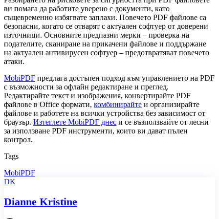
ви помага да работите уверено с документи, като
същевременно избягвате заплахи. Повечето PDF файлове са
безопасни, когато се отварят с актуален софтуер от доверени
източници. Основните предпазни мерки – проверка на
подателите, сканиране на прикачени файлове и поддържане
на актуален антивирусен софтуер – предотвратяват повечето
атаки.
MobiPDF
предлага достъпен подход към управлението на PDF
с възможности за офлайн редактиране и преглед.
Редактирайте текст и изображения, конвертирайте PDF
файлове в Office формати,
комбинирайте
и организирайте
файлове и работете на всички устройства без зависимост от
браузър.
Изтеглете MobiPDF днес
и се възползвайте от лесни
за използване PDF инструменти, които ви дават пълен
контрол.
Tags
MobiPDF
DK
Dianne Kristine