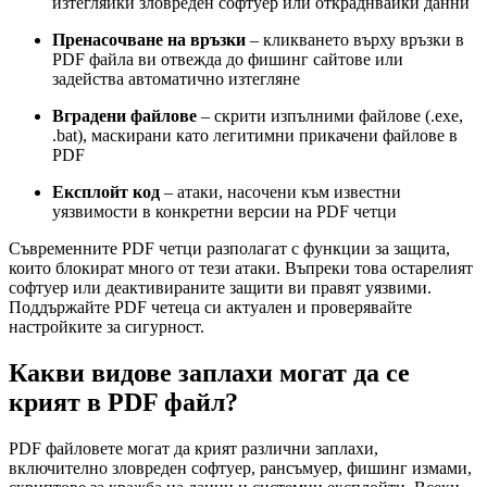
изтегляйки зловреден софтуер или откраднвайки данни
Пренасочване на връзки
– кликването върху връзки в
PDF файла ви отвежда до фишинг сайтове или
задейства автоматично изтегляне
Вградени файлове
– скрити изпълними файлове (.exe,
.bat), маскирани като легитимни прикачени файлове в
PDF
Експлойт код
– атаки, насочени към известни
уязвимости в конкретни версии на PDF четци
Съвременните PDF четци разполагат с функции за защита,
които блокират много от тези атаки. Въпреки това остарелият
софтуер или деактивираните защити ви правят уязвими.
Поддържайте PDF четеца си актуален и проверявайте
настройките за сигурност.
Какви видове заплахи могат да се
крият в PDF файл?
PDF файловете могат да крият различни заплахи,
включително зловреден софтуер, рансъмуер, фишинг измами,