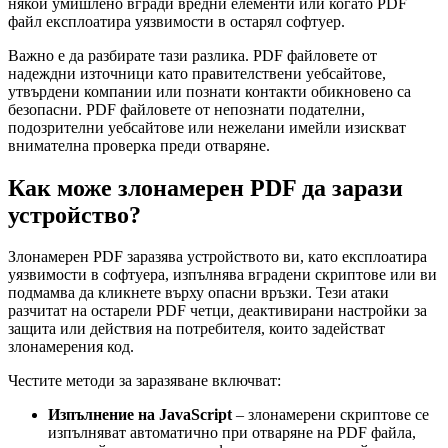
някой умишлено вгради вредни елементи или когато PDF
файл експлоатира уязвимости в остарял софтуер.
Важно е да разбирате тази разлика. PDF файловете от
надеждни източници като правителствени уебсайтове,
утвърдени компании или познати контакти обикновено са
безопасни. PDF файловете от непознати подателни,
подозрителни уебсайтове или нежелани имейли изискват
внимателна проверка преди отваряне.
Как може злонамерен PDF да зарази
устройство?
Злонамерен PDF заразява устройството ви, като експлоатира
уязвимости в софтуера, изпълнява вградени скриптове или ви
подмамва да кликнете върху опасни връзки. Тези атаки
разчитат на остарели PDF четци, деактивирани настройки за
защита или действия на потребителя, които задействат
злонамерения код.
Честите методи за заразяване включват:
Изпълнение на JavaScript
– злонамерени скриптове се
изпълняват автоматично при отваряне на PDF файла,