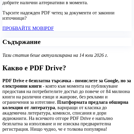
добрите налични алтернативи в момента.
Търсите надежден PDF четец за документи от законни
източници?
ПРОБВАЙТЕ MOBIPDF
Съдържание
Тази статия беше актуализирана на 14 юли 2026 г.
Какво е PDF Drive?
PDF Drive е безплатна търсачка
-
помислете за Google, но за
електронни книги
- която към момента на публикуване
предоставя на потребителите достъп до повече от 84 милиона
книги на различни езици и жанрове, без реклами и
ограничения за изтегляне.
Платформата предлага обширна
колекция от литература
, вариращи от класика до
академична литература, комикси, списания и дори
аудиокниги. На всичкото отгоре PDF Drive е напълно
безплатна за използване и не изисква предварителна
регистрация. Нищо чудно, че е толкова популярна!