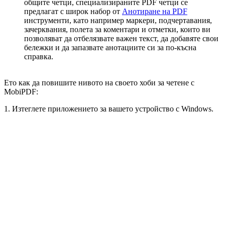
общите четци, специализираните PDF четци се
предлагат с широк набор от
Анотиране на PDF
инструменти, като например маркери, подчертавания,
зачерквания, полета за коментари и отметки, които ви
позволяват да отбелязвате важен текст, да добавяте свои
бележки и да запазвате анотациите си за по-късна
справка.
Ето как да повишите нивото на своето хоби за четене с
MobiPDF:
1. Изтеглете приложението за вашето устройство с Windows.