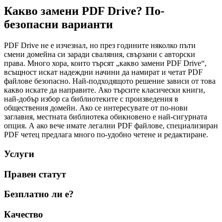
Какво замени PDF Drive? По-
безопасни варианти
PDF Drive не е изчезнал, но през годините няколко пъти
смени домейна си заради сваляния, свързани с авторски
права. Много хора, които търсят „какво замени PDF Drive“,
всъщност искат надеждни начини да намират и четат PDF
файлове безопасно. Най-подходящото решение зависи от това
какво искате да направите. Ако търсите класически книги,
най-добър избор са библиотеките с произведения в
обществения домейн. Ако се интересувате от по-нови
заглавия, местната библиотека обикновено е най-сигурната
опция. А ако вече имате легални PDF файлове, специализиран
PDF четец предлага много по-удобно четене и редактиране.
Услуги
Правен статут
Безплатно ли е?
Качество