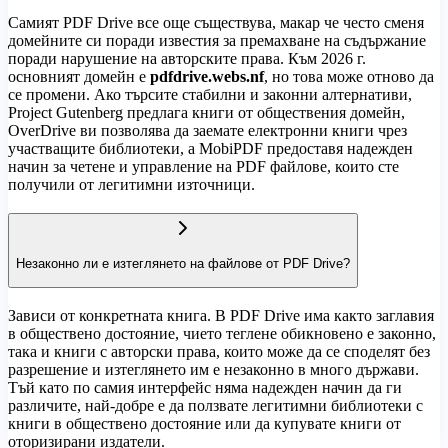
Самият PDF Drive все още съществува, макар че често сменя
домейните си поради известия за премахване на съдържание
поради нарушение на авторските права. Към 2026 г.
основният домейн е
pdfdrive.webs.nf
, но това може отново да
се промени. Ако търсите стабилни и законни алтернативи,
Project Gutenberg предлага книги от обществения домейн,
OverDrive ви позволява да заемате електронни книги чрез
участващите библиотеки, а MobiPDF предоставя надежден
начин за четене и управление на PDF файлове, които сте
получили от легитимни източници.
Незаконно ли е изтеглянето на файлове от PDF Drive?
Зависи от конкретната книга. В PDF Drive има както заглавия
в обществено достояние, чието теглене обикновено е законно,
така и книги с авторски права, които може да се споделят без
разрешение и изтеглянето им е незаконно в много държави.
Тъй като по самия интерфейс няма надежден начин да ги
различите, най-добре е да ползвате легитимни библиотеки с
книги в обществено достояние или да купувате книги от
оторизирани издатели.