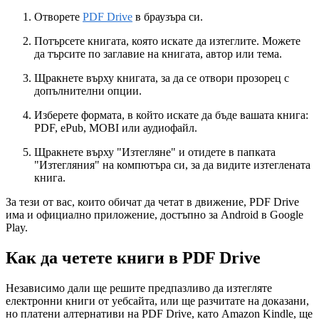
Отворете
PDF Drive
в браузъра си.
Потърсете книгата, която искате да изтеглите. Можете
да търсите по заглавие на книгата, автор или тема.
Щракнете върху книгата, за да се отвори прозорец с
допълнителни опции.
Изберете формата, в който искате да бъде вашата книга:
PDF, ePub, MOBI или аудиофайл.
Щракнете върху "Изтегляне" и отидете в папката
"Изтегляния" на компютъра си, за да видите изтеглената
книга.
За тези от вас, които обичат да четат в движение, PDF Drive
има и официално приложение, достъпно за Android в Google
Play.
Как да четете книги в PDF Drive
Независимо дали ще решите предпазливо да изтегляте
електронни книги от уебсайта, или ще разчитате на доказани,
но платени алтернативи на PDF Drive, като Amazon Kindle, ще