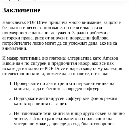
Заключение
Напоследък PDF Drive привлича много внимание, защото е
безплатен и лесен за ползване, но не всичко в тази
популярност е напълно заслужено. Заради проблеми с
авторски права, риск от вируси и повредени файлове,
потребителите лесно могат да си усложнят деня, ако не са
внимателни.
И макар легитимна (но платена) алтернатива като Amazon
Kindle да е по-сигурен и предпочитан избор, ако все пак
искате да използвате PDF Drive и нарастващата му колекция
от електронни книги, можете да го правите, стига да:
Проверявате по два и три пъти първоизточника на
книгата, за да избегнете зловреден софтуер
Поддържате антивирусен софтуер във фонов режим
като втора линия на защита
Не използвате тези книги за нищо друго освен за лично
четене, тъй като разпечатването и споделянето на
материали може да доведе до съдебна отговорност