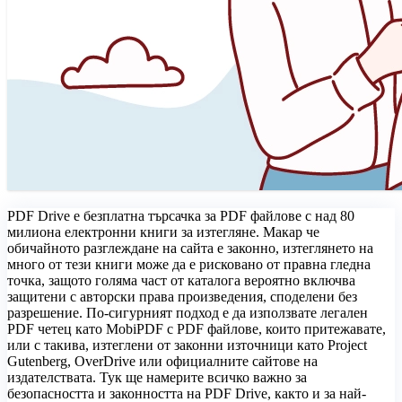
PDF Drive е безплатна търсачка за PDF файлове с над 80
милиона електронни книги за изтегляне. Макар че
обичайното разглеждане на сайта е законно, изтеглянето на
много от тези книги може да е рисковано от правна гледна
точка, защото голяма част от каталога вероятно включва
защитени с авторски права произведения, споделени без
разрешение. По-сигурният подход е да използвате легален
PDF четец като MobiPDF с PDF файлове, които притежавате,
или с такива, изтеглени от законни източници като Project
Gutenberg, OverDrive или официалните сайтове на
издателствата. Тук ще намерите всичко важно за
безопасността и законността на PDF Drive, както и за най-