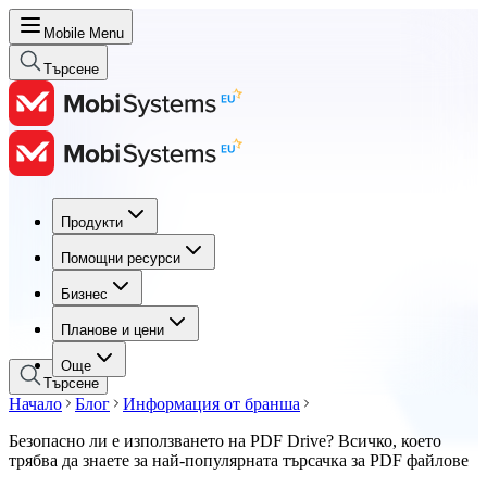
Mobile Menu
Търсене
Продукти
Продукти
Помощни ресурси
Помощни ресурси
Бизнес
Бизнес
Планове и цени
Планове и цени
Още
Търсене
Начало
Блог
Информация от бранша
Безопасно ли е използването на PDF Drive? Всичко, което
трябва да знаете за най-популярната търсачка за PDF файлове