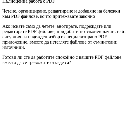
Пълноценна работа с PDF
Четене, организиране, редактиране и добавяне на бележки
към PDF файлове, които притежавате законно
Ако искате само да четете, анотирате, подреждате или
редактирате PDF файлове, придобити по законен начин, най-
сигурният и надежден избор е специализирано PDF
приложение, вместо да изтегляте файлове от съмнителни
източници.
Готови ли сте да работите спокойно с вашите PDF файлове,
вместо да се тревожите откъде са?