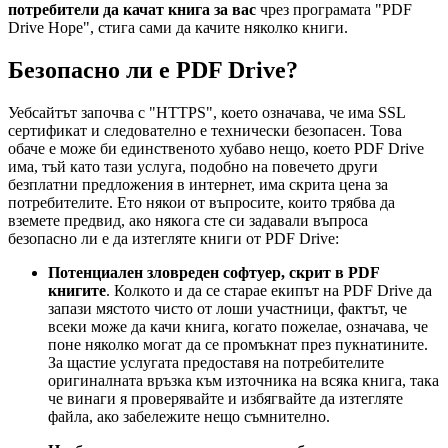
потребители да качат книга за вас
чрез програмата "PDF
Drive Hope", стига сами да качите няколко книги.
Безопасно ли е PDF Drive?
Уебсайтът започва с "HTTPS", което означава, че има SSL
сертификат и следователно е технически безопасен. Това
обаче е може би единственото хубаво нещо, което PDF Drive
има, тъй като тази услуга, подобно на повечето други
безплатни предложения в интернет, има скрита цена за
потребителите. Ето някои от въпросите, които трябва да
вземете предвид, ако някога сте си задавали въпроса
безопасно ли е да изтегляте книги от PDF Drive:
Потенциален зловреден софтуер, скрит в PDF
книгите
. Колкото и да се старае екипът на PDF Drive да
запази мястото чисто от лоши участници, фактът, че
всеки може да качи книга, когато пожелае, означава, че
поне няколко могат да се промъкнат през пукнатините.
За щастие услугата предоставя на потребителите
оригиналната връзка към източника на всяка книга, така
че винаги я проверявайте и избягвайте да изтегляте
файла, ако забележите нещо съмнително.