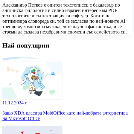
Александър Петков е опитен текстописец с бакалавър по
английска филология и силно изразен интерес към PDF
технологиите и съпътстващия ги софтуер. Когато не
оптимизира словореда си, той се захласва по най-новите AI
трендове, композира музика, чете научна фантастика, и се
стреми да създава незабравими спомени със семейството си.
Най-популярни
11.12.2024 г.
Защо XDA класира MobiOffice като най-добрата алтернатива
на Microsoft Office