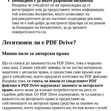
Необходимо е да имате разрешени бисквитки
.
Въпреки че уебсайтът не ви принуждава да се
регистрирате или да предоставяте лична информация,
той използва бисквитки, които позволяват на
рекламодателите да ви насочват подходящи реклами,
така че е най-добре да настроите браузъра си на режим
за блокиране на бисквитките, за да запазите
поверителността си.
Легитимен ли е PDF Drive?
Минно поле за авторски права
Що се отнася до законността на PDF Drive, това е морално
сива зона. Самият уебсайт заявява, че не хоства материали,
защитени с авторски права, и предоставя само връзки към
други уебсайтове, които предлагат изтегляне на PDF файлове.
Въпреки това,
се смята, че някои от споделените PDF
файлове в PDF Drive нарушават законите за авторското
право
, което може да изложи потребителите на риск от
съдебни действия. От PDF Drive подчертават, че са наясно с
важността на авторското право и предоставят на
собствениците на авторски права средства за сваляне на
съдържание, което нарушава правата им, но във всеки случай