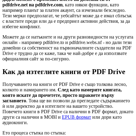
pdfdrive.net на pdfdrive.com
, като някои функции, като
например планът за платен акаунт, са изчезнали безследно.
Тези мерки предполагат, че уебсайтът може да е имал сблъсък
с властите преди или да е предприел активни действия, за да
избегне конфликт.
Можете да се натъкнете и на други разновидности на услугата
онлайн - например pdfdrive.to и pdfdrive.webs.nf - но дали тези
домейни са собственост на първоначалните създатели на PDF
Drive е трудно да се каже, така че най-добре е да използвате
официалния сайт за по-сигурно.
Как да изтеглите книги от PDF Drive
Получаването на книги от PDF Drive е също толкова лесно,
колкото и намирането им.
След като намерите книгата,
която искате да прочетете, просто щракнете върху
заглавието
. Това ще ви позволи да прегледате съдържанието
ѝ или директно да я изтеглите на вашето устройство.
Повечето книги в PDF Drive са налични в PDF формат, докато
други са налични в MOBI и
EPUB формат
или дори като
аудиокниги.
Ето процеса стъпка по стъпка: