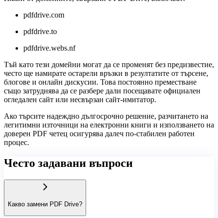
pdfdrive.com
pdfdrive.to
pdfdrive.webs.nf
Тъй като тези домейни могат да се променят без предизвестие,
често ще намирате остарели връзки в резултатите от търсене,
блогове и онлайн дискусии. Това постоянно преместване
също затруднява да се разбере дали посещавате официален
огледален сайт или несвързан сайт-имитатор.
Ако търсите надеждно дългосрочно решение, разчитането на
легитимни източници на електронни книги и използването на
доверен PDF четец осигурява далеч по-стабилен работен
процес.
Често задавани въпроси
Какво замени PDF Drive?