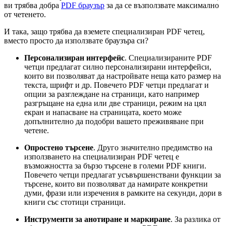
ви трябва добра
PDF браузър
за да се възползвате максимално
от четенето.
И така, защо трябва да вземете специализиран PDF четец,
вместо просто да използвате браузъра си?
Персонализиран интерфейс
. Специализираните PDF
четци предлагат силно персонализирани интерфейси,
които ви позволяват да настройвате неща като размер на
текста, шрифт и др. Повечето PDF четци предлагат и
опции за разглеждане на страници, като например
разгръщане на една или две страници, режим на цял
екран и напасване на страницата, което може
допълнително да подобри вашето преживяване при
четене.
Опростено търсене
. Друго значително предимство на
използването на специализиран PDF четец е
възможността за бързо търсене в големи PDF книги.
Повечето четци предлагат усъвършенствани функции за
търсене, които ви позволяват да намирате конкретни
думи, фрази или изречения в рамките на секунди, дори в
книги със стотици страници.
Инструменти за анотиране и маркиране
. За разлика от