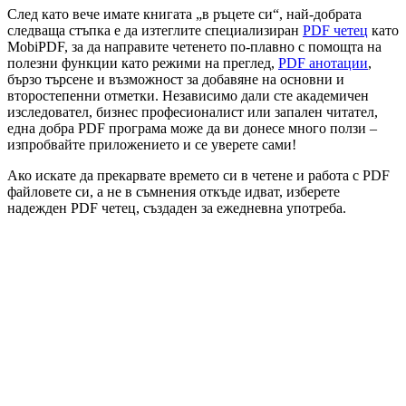
След като вече имате книгата „в ръцете си“, най-добрата
следваща стъпка е да изтеглите специализиран
PDF четец
като
MobiPDF, за да направите четенето по-плавно с помощта на
полезни функции като режими на преглед,
PDF анотации
,
бързо търсене и възможност за добавяне на основни и
второстепенни отметки. Независимо дали сте академичен
изследовател, бизнес професионалист или запален читател,
една добра PDF програма може да ви донесе много ползи –
изпробвайте приложението и се уверете сами!
Ако искате да прекарвате времето си в четене и работа с PDF
файловете си, а не в съмнения откъде идват, изберете
надежден PDF четец, създаден за ежедневна употреба.