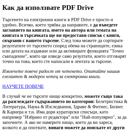
Как да използвате PDF Drive
Търсенето на електронни книги в PDF Drive е просто и
удобно. Всичко, което трябва да направите, е
да въведете
заглавието на книгата, името на автора или темата на
книгата и търсачката ще ви предостави списък с книги,
свързани с вашето търсене
. След това можете да сортирате
резултатите от търсенето според обема на страниците, езика
или датата на издаване или да активирате функцията "Точно
съвпадение", която ще изведе само резултати, които отговарят
точно на това, което сте написали в лентата за търсене.
Извлечете повече радост от четенето. Опитайте нашия
елегантен & модерен четец за електронни книги.
НАУЧЕТЕ ПОВЕЧЕ
В случай че не търсите нищо конкретно,
можете също така
да разглеждате съдържанието по категории
: Белетристика &
Литература, Наука & Изследвания, Здраве & Фитнес, Бизнес
& Кариера и т.н. Има дори кураторски списъци, като
например "Избрано от редактора" или "Най-популярно", за да
започнете. А ако не намерите нищо, което да ви хареса,
колкото и да опитвате,
винаги можете да поискате от други