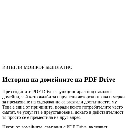
ИЗТЕГЛИ MOBIPDF БЕЗПЛАТНО
История на домейните на PDF Drive
През годините PDF Drive е функционирал под няколко
домейна, тъй като жалби за нарушени авторски права и мерки
за премахване на съдържание са засягали достъпността му.
Това е една от причините, поради които потребителите често
смятат, че услугата е преустановена, докато в действителност
тя просто се е преместила на друг адрес.
Някои от домейните, свързани с PDF Drive, включват: