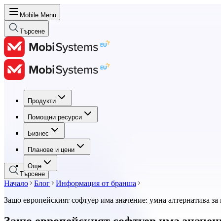
Mobile Menu
Търсене
Продукти
Продукти
Помощни ресурси
Помощни ресурси
Бизнес
Бизнес
Планове и цени
Планове и цени
Още
Търсене
Начало
Блог
Информация от бранша
Защо европейският софтуер има значение: умна алтернатива за
Защо европейският софтуер има значен