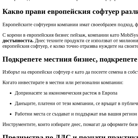
Какво прави европейския софтуер разл
Европейските софтуерни компании имат своеобразен подход, фо
С корени в европейския бизнес пейзаж, компании като MobiSyste
достъпността.
Днес техните продукти се използват от милиони 
европейския софтуер, е колко точно отразява нуждите на своит
Подкрепете местния бизнес, подкрепете
Изборът на европейски софтуер е като да посеете семена в собс
Когато инвестирате в местни или регионални компании:
Допринасяте за икономическия растеж в Европа
Данъците, платени от тези компании, се връщат в публич
Работни места се създават и поддържат във вашия регион
Инструментите, които избирате днес, помагат да оформите бизне
Предимства по ДДС и познати практик