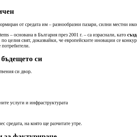
ичен
рмиран от средата им – разнообразни пазари, силни местни ико
ms – основана в България през 2001 г. – са израснали, като
създ
по целия свят, доказвайки, че европейските иновации се конкури
е потребители.
 бъдещето си
твения си двор.
ните услуги и инфраструктурата
с средата, на която ще разчитате утре.
и за фактуриране