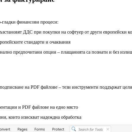
о-гладки финансови процеси:
възстановят ДДС при покупки на софтуер от други европейски 
вропейските стандарти и очаквания
нално предпочитани опции – плащанията са познати и без изл
 подписване на PDF файлове – тези инструменти поддържат целия
зентации и PDF файлове на едно място
нни, които изискват надеждна обработка