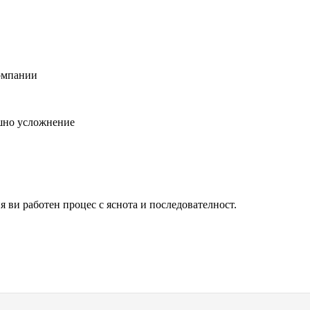
компании
ишно усложнение
 ви работен процес с яснота и последователност.