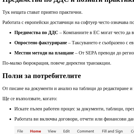
Тук нещата стават приятно практични.
Работата с европейски доставчици на софтуер често означава п
Предимства по ДДС
– Компаниите в ЕС могат често да 
Опростено фактуриране
– Таксуването е съобразено с е
Местни методи на плащане
– От SEPA преводи до регио
По-малко бюрокрация, повече директни транзакции.
Ползи за потребителите
От писане на документи и анализ на таблици до редактиране и
Ще се възползвате, когато:
Искате пълен работен процес за документи, таблици, пре
Работата ви включва договори, отчети или финансови да