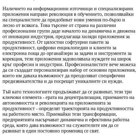
Наличието на информационни източници и специализирани
приложения направи революция в обучението, позволявайки
на специалистите да придобиват нови умения по-бързо и
лесно от всякога. Това търсене от страна на различни
професионални групи даде началото на динамична и движена
от иновации индустрия, предлагаща хиляди приложения за
продуктивност. От цялостни софтуерни пакети за
продуктивност, цифрови енциклопедии и клиенти за
електронна поща до органайзери за задачи и инструменти за
корекция, тези приложения задоволяваха нуждите на широк
кръг професии и индустрии. Професионалистите вече можеха
да си създадат персонализиран набор от основни приложения,
които им даваха възможност да преодоляват специфични
предизвикателства и да посрещат уникалните си нужди.
Тъй като технологиите продължават да се развиват, тези три
ключови елемента - ерата на децентрализация, приемането на
автономността и революцията на приложенията за
продуктивност - определят траекторията на продуктивността
на работното място. Приемайки тези трансформации,
предприятията насърчават динамична и ефективна работна
среда, която дава възможност на служителите им да се
развиват в един постоянно променящ се свят.