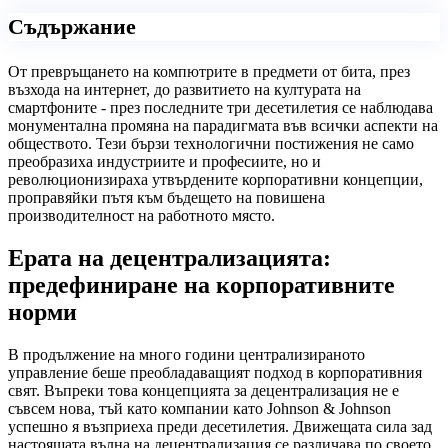
Съдържание
От превръщането на компютрите в предмети от бита, през
възхода на интернет, до развитието на културата на
смартфоните - през последните три десетилетия се наблюдава
монументална промяна на парадигмата във всички аспекти на
обществото. Тези бързи технологични постижения не само
преобразиха индустриите и професиите, но и
революционизираха утвърдените корпоративни концепции,
проправяйки пътя към бъдещето на повишена
производителност на работното място.
Ерата на децентрализацията:
предефиниране на корпоративните
норми
В продължение на много години централизираното
управление беше преобладаващият подход в корпоративния
свят. Въпреки това концепцията за децентрализация не е
съвсем нова, тъй като компании като Johnson & Johnson
успешно я възприеха преди десетилетия. Движещата сила зад
настоящата вълна на децентрализация се различава по своето