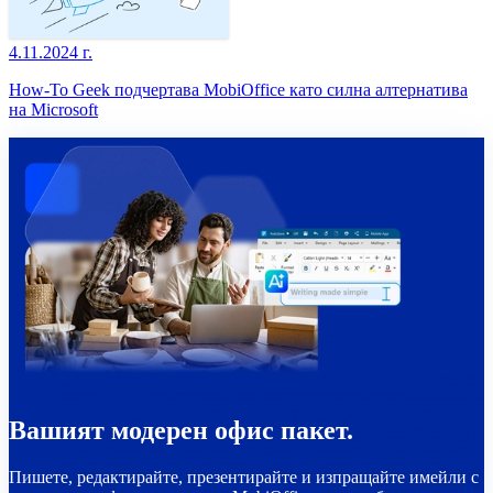
4.11.2024 г.
How-To Geek подчертава MobiOffice като силна алтернатива
на Microsoft
Вашият модерен офис пакет.
Пишете, редактирайте, презентирайте и изпращайте имейли с