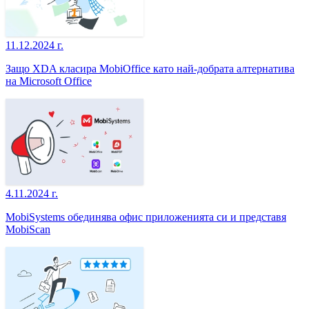
11.12.2024 г.
Защо XDA класира MobiOffice като най-добрата алтернатива
на Microsoft Office
4.11.2024 г.
MobiSystems обединява офис приложенията си и представя
MobiScan