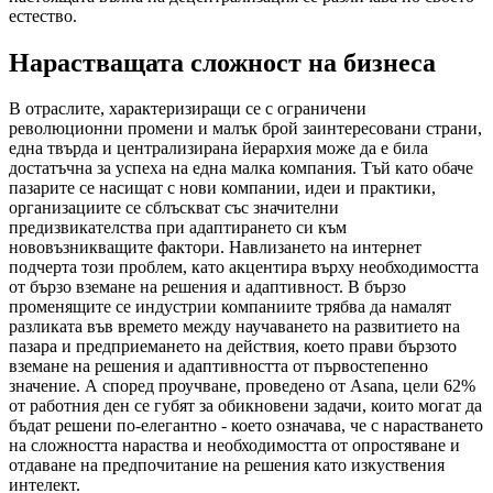
естество.
Нарастващата сложност на бизнеса
В отраслите, характеризиращи се с ограничени
революционни промени и малък брой заинтересовани страни,
една твърда и централизирана йерархия може да е била
достатъчна за успеха на една малка компания. Тъй като обаче
пазарите се насищат с нови компании, идеи и практики,
организациите се сблъскват със значителни
предизвикателства при адаптирането си към
нововъзникващите фактори. Навлизането на интернет
подчерта този проблем, като акцентира върху необходимостта
от бързо вземане на решения и адаптивност. В бързо
променящите се индустрии компаниите трябва да намалят
разликата във времето между научаването на развитието на
пазара и предприемането на действия, което прави бързото
вземане на решения и адаптивността от първостепенно
значение. А според проучване, проведено от Asana, цели 62%
от работния ден се губят за обикновени задачи, които могат да
бъдат решени по-елегантно - което означава, че с нарастването
на сложността нараства и необходимостта от опростяване и
отдаване на предпочитание на решения като изкуствения
интелект.