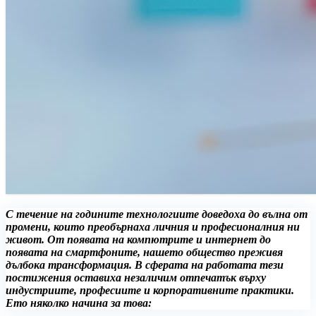
С течение на годините технологиите доведоха до вълна от
промени, които преобърнаха личния и професионалния ни
живот. От появата на компютрите и интернет до
появата на смартфоните, нашето общество преживя
дълбока трансформация. В сферата на работата тези
постижения оставиха незаличим отпечатък върху
индустриите, професиите и корпоративните практики.
Ето няколко начина за това: