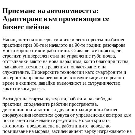
Приемане на автономността:
Адаптиране към променящия се
бизнес пейзаж
Насищането на консервативните и често престъпни бизнес
практики през 80-те и началото на 90-те години разочарова
много корпоративни работници. Ставаше все по-ясно, че
строгият, универсален стил на управление губи почва,
отстъпвайки място на нова парадигма, която благоприятства
гъвкавото вземане на решения и овластяването на
служителите. Пионерските технологии като смартфоните и
интернет направиха революция в комуникацията в реално
време в екипите, давайки възможност за сътрудничество
както никога досега.
Възходът на стартъп културата, работата на свободна
практика, споделените работни пространства,
дистанционната заетост и други нетрадиционни бизнес
споразумения изместиха фокуса от управленския контрол към
постигането на желаните резултати. Новооткритата
автономия, предоставена на работниците, доведе до
повишаване на морала, засилен акцент върху изграждането на