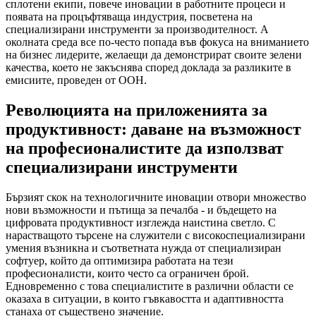
сплотени екипи, повече иновации в работните процеси и
появата на процъфтяваща индустрия, посветена на
специализирани инструменти за производителност. А
околната среда все по-често попада във фокуса на вниманието
на бизнес лидерите, желаещи да демонстрират своите зелени
качества, което не закъснява според доклада за разликите в
емисиите, проведен от ООН.
Революцията на приложенията за
продуктивност: даване на възможност
на професионалистите да използват
специализирани инструменти
Бързият скок на технологичните иновации отвори множество
нови възможности и пътища за печалба - и бъдещето на
цифровата продуктивност изглежда наистина светло. С
нарастващото търсене на служители с високоспециализирани
умения възникна и съответната нужда от специализиран
софтуер, който да оптимизира работата на тези
професионалисти, които често са ограничен брой.
Едновременно с това специалистите в различни области се
оказаха в ситуации, в които гъвкавостта и адаптивността
станаха от съществено значение.