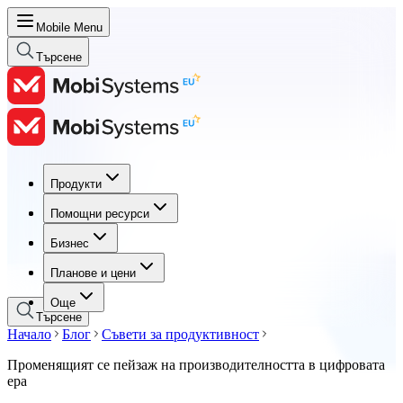
Mobile Menu
Търсене
Продукти
Продукти
Помощни ресурси
Помощни ресурси
Бизнес
Бизнес
Планове и цени
Планове и цени
Още
Търсене
Начало
Блог
Съвети за продуктивност
Променящият се пейзаж на производителността в цифровата
ера