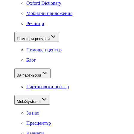
Oxford Dictionary
Мобилни приложения
Речници
Помощни ресурси
Помощен център
Блог
За партньори
Партньорски център
MobiSystems
За нас
Пресцентър
Кариери