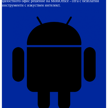
цялостното офис решение на MobiOffice - сега с безплатни
инструменти с изкуствен интелект.