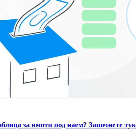
аблица за имоти под наем? Започнете тук