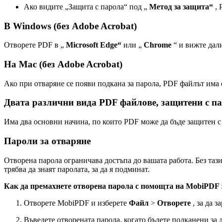
Ако видите „Защита с парола“ под „
Метод за защита“
,
В Windows (без Adobe Acrobat)
Отворете PDF в „
Microsoft Edge“
или „
Chrome
“ и вижте дал
На Mac (без Adobe Acrobat)
Ако при отваряне се появи подкана за парола, PDF файлът има 
Двата различни вида PDF файлове, защитени с п
Има два основни начина, по които PDF може да бъде защитен с 
Пароли за отваряне
Отворена парола ограничава достъпа до вашата работа. Без таз
трябва да знаят паролата, за да я подминат.
Как да премахнете отворена парола с помощта на MobiPDF
Отворете MobiPDF и изберете
Файл
>
Отворете
, за да 
Въведете отворената парола, когато бъдете подканени за 