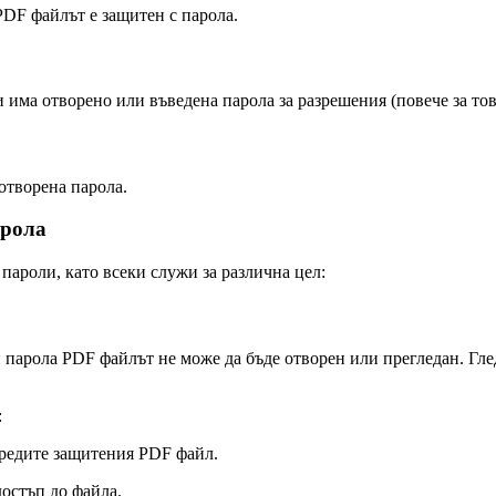
 PDF файлът е защитен с парола.
и има отворено или въведена парола за разрешения (повече за тов
отворена парола.
арола
пароли, като всеки служи за различна цел:
и парола PDF файлът не може да бъде отворен или прегледан. Гле
:
заредите защитения PDF файл.
достъп до файла.