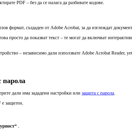
тирате PDF – без да се налага да разбивате кодове.
лов формат, създаден от Adobe Acrobat, за да изглеждат докумен
ва просто да показват текст – те могат да включват интерактивн
стройство – независимо дали използвате Adobe Acrobat Reader, уе
с парола
верите дали има зададени настройки или
защита с парола
.
 е защитен.
урност“
.