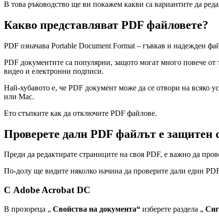
В това ръководство ще ви покажем какви са вариантите да редак
Какво представляват PDF файловете?
PDF означава Portable Document Format – гъвкав и надежден фай
PDF документите са популярни, защото могат много повече от то
видео и електронни подписи.
Най-хубавото е, че PDF документ може да се отвори на всяко у
или Mac.
Ето стъпките как да отключите PDF файлове.
Проверете дали PDF файлът е защитен 
Преди да редактирате страниците на своя PDF, е важно да про
По-долу ще видите няколко начина да проверите дали един PDF
С Adobe Acrobat DC
В прозореца „
Свойства на документа“
изберете раздела „
Сиг