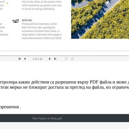
онтролира какви действия са разрешени върху PDF файла и може 
, тези мерки не блокират достъпа за преглед на файла, но огран
зрешения .