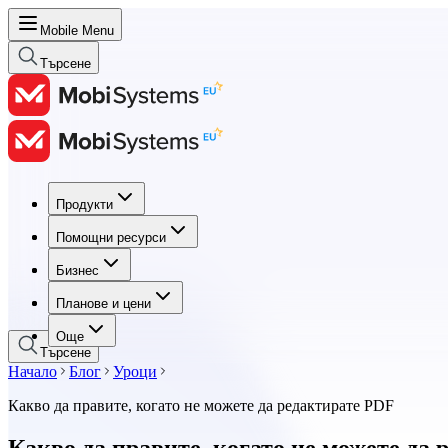
Mobile Menu
Търсене
Продукти
Продукти
Помощни ресурси
Помощни ресурси
Бизнес
Бизнес
Планове и цени
Планове и цени
Още
Търсене
Начало
Блог
Уроци
Какво да правите, когато не можете да редактирате PDF
Какво да правите, когато не можете да