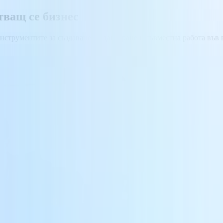
тващ се бизнес
инструментите за създаване, редактиране и съвместна работа въ