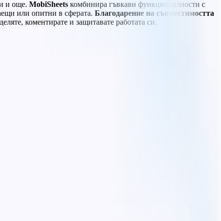
и и още.
MobiSheets
комбинира гъвкави функционалности с
наещи или опитни в сферата.
Благодарение на съвместимостта
деляте, коментирате и защитавате работата си.