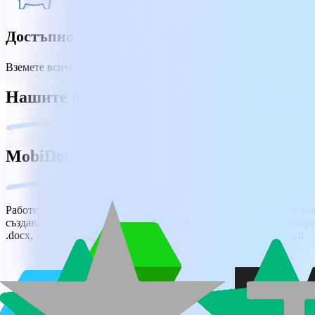
Достъпност и гъвкавост
Вземете всички необходими офис приложения за ефективно упра
Нашите предложения за малкия бизнес
MobiDocs
Работете безпроблемно на настолни и мобилни устройства
с н
създавайте, редактирайте и споделяйте с вашия екип, партньор
.docx, .docm, .dotm), Google Docs, iWork (.Pages), .txt, .rtf, и .odt.