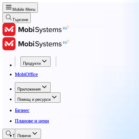
Mobile Menu
Търсене
Продукти
Продукти
MobiOffice
MobiOffice
Приложения
Приложения
Помощ и ресурси
Помощ и ресурси
Бизнес
Бизнес
Планове и цени
Планове и цени
Търсене
Повече