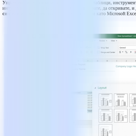
Управлявайте данните си
с обобщителни таблици, инструмент
интуитивен интерфейс, така че да анализирате, да откривате,
си с всички устройства
и основни формати като Microsoft Exce