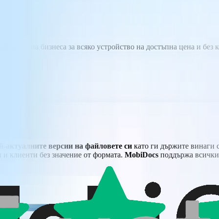
вление на бизнеса за всяко устройство на достъпна цена и без 
ай-актуалните версии на файловете си
като ги държите винаги 
и и клиенти без значение от формата.
MobiDocs
поддържа всички 