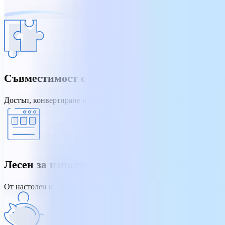
Съвместимост с основните файлови форма
Достъп, конвертиране и споделяне на всички основни файлови 
Лесен за използване на всяко устройство
От настолен компютър до мобилно устройство, MobiOffice улес