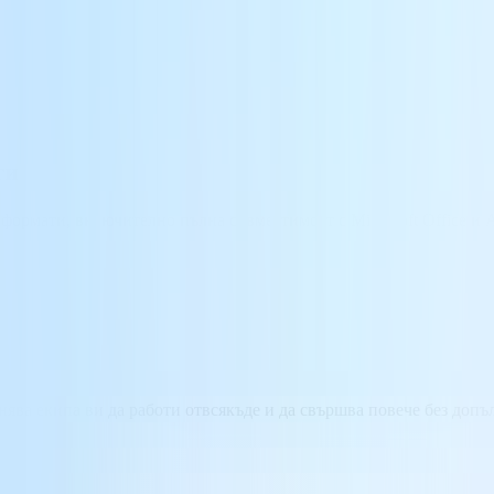
ти
формати, включително пълна съвместимост с Microsoft Office и 
нява екипа ви да работи отвсякъде и да свършва повече без допъ