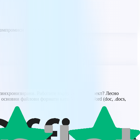
компромиси в качеството.
синхронизирани. Работите върху екипен проект? Лесно
основни файлови формати като Microsoft Word (doc, .docs,