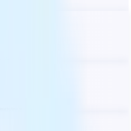
Adobe PDF.
лнителни усилия.