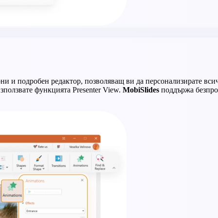
ни и подробен редактор, позволяващ ви да персонализирате всич
използвате функцията Presenter View.
MobiSlides
поддържа безпр