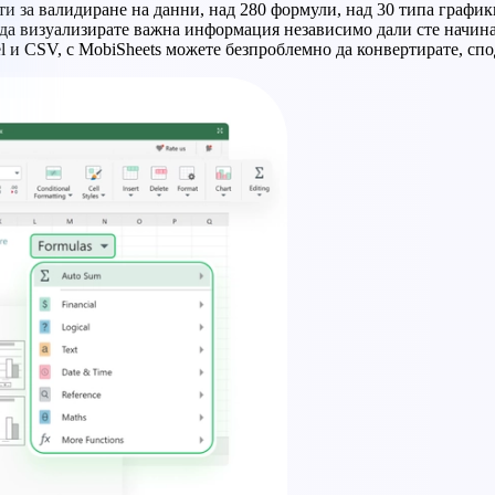
и за валидиране на данни, над 280 формули, над 30 типа график
 и да визуализирате важна информация независимо дали сте начи
l и CSV, с MobiSheets можете безпроблемно да конвертирате, спо