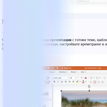
MobiSlides
Създавайте вдъхновяващи презентации
с готови теми, шабло
увереност
, като добавяте преходи, настройвате времетраене и 
формати.