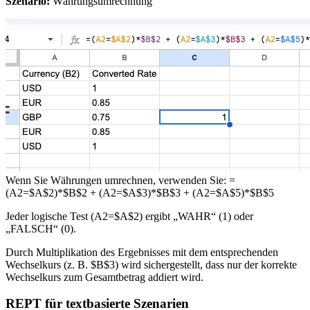
Szenario:
Währungsumrechnung
Wenn Sie Währungen umrechnen, verwenden Sie: =
(A2=$A$2)*$B$2 + (A2=$A$3)*$B$3 + (A2=$A$5)*$B$5
Jeder logische Test (A2=$A$2) ergibt „WAHR“ (1) oder
„FALSCH“ (0).
Durch Multiplikation des Ergebnisses mit dem entsprechenden
Wechselkurs (z. B. $B$3) wird sichergestellt, dass nur der korrekte
Wechselkurs zum Gesamtbetrag addiert wird.
REPT für textbasierte Szenarien