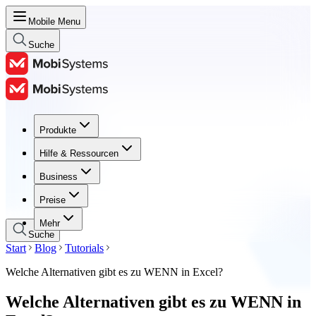
Mobile Menu
Suche
Produkte
Produkte
Hilfe & Ressourcen
Hilfe & Ressourcen
Business
Business
Preise
Preise
Mehr
Suche
Start
Blog
Tutorials
Welche Alternativen gibt es zu WENN in Excel?
Welche Alternativen gibt es zu WENN in