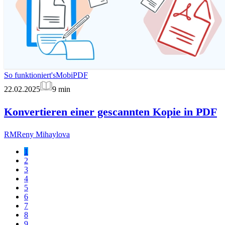
So funktioniert's
MobiPDF
22.02.2025
9
min
Konvertieren einer gescannten Kopie in PDF
RM
Reny Mihaylova
1
2
3
4
5
6
7
8
9