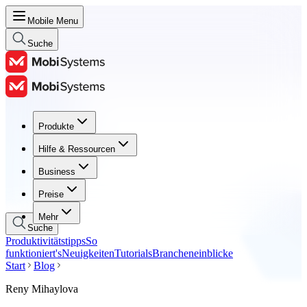
Mobile Menu
Suche
Produkte
Produkte
Hilfe & Ressourcen
Hilfe & Ressourcen
Business
Business
Preise
Preise
Mehr
Suche
Produktivitätstipps
So
funktioniert's
Neuigkeiten
Tutorials
Brancheneinblicke
Start
Blog
Reny Mihaylova