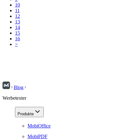
10
11
12
13
14
15
16
>
Blog
Werbetexter
Produkte
MobiOffice
MobiPDF