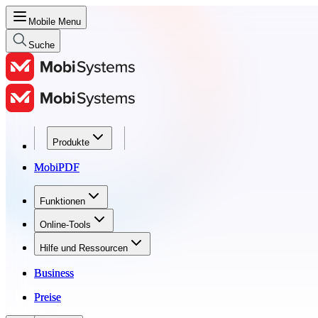
Mobile Menu
Suche
Produkte
Produkte
MobiPDF
MobiPDF
Funktionen
Funktionen
Online-Tools
Online-Tools
Hilfe und Ressourcen
Hilfe und Ressourcen
Business
Business
Preise
Preise