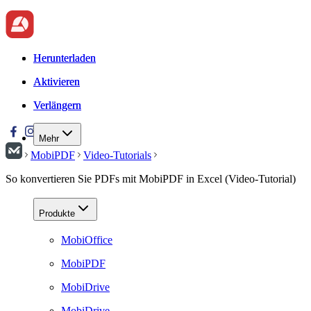
Herunterladen
Herunterladen
Aktivieren
Aktivieren
Verlängern
Verlängern
Mehr
MobiPDF
Video-Tutorials
So konvertieren Sie PDFs mit MobiPDF in Excel (Video-Tutorial)
Produkte
MobiOffice
MobiPDF
MobiDrive
MobiDrive