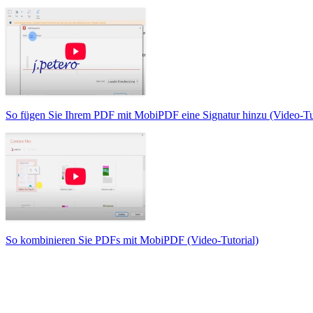
So fügen Sie Ihrem PDF mit MobiPDF eine Signatur hinzu (Video-Tut
So kombinieren Sie PDFs mit MobiPDF (Video-Tutorial)