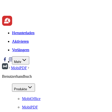
Herunterladen
Herunterladen
Aktivieren
Aktivieren
Verlängern
Verlängern
Mehr
MobiPDF
Benutzerhandbuch
Produkte
MobiOffice
MobiPDF