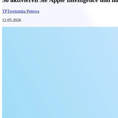
TP
Tsvetomira Petrova
12.05.2026