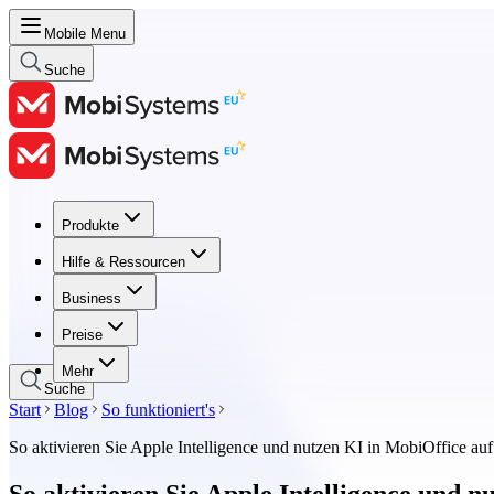
Mobile Menu
Suche
Produkte
Produkte
Hilfe & Ressourcen
Hilfe & Ressourcen
Business
Business
Preise
Preise
Mehr
Suche
Start
Blog
So funktioniert's
So aktivieren Sie Apple Intelligence und nutzen KI in MobiOffice au
So aktivieren Sie Apple Intelligence und 