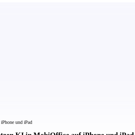
f iPhone und iPad
nutzen KI in MobiOffice auf iPhone und iPad