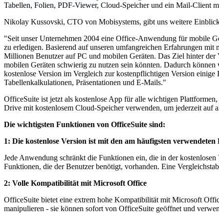
Tabellen, Folien, PDF-Viewer, Cloud-Speicher und ein Mail-Client m
Nikolay Kussovski, CTO von Mobisystems, gibt uns weitere Einblick
"Seit unser Unternehmen 2004 eine Office-Anwendung für mobile Geräte 
zu erledigen. Basierend auf unseren umfangreichen Erfahrungen mit m
Millionen Benutzer auf PC und mobilen Geräten. Das Ziel hinter der V
mobilen Geräten schwierig zu nutzen sein könnten. Dadurch können w
kostenlose Version im Vergleich zur kostenpflichtigen Version einige
Tabellenkalkulationen, Präsentationen und E-Mails."
OfficeSuite ist jetzt als kostenlose App für alle wichtigen Plattfor
Drive mit kostenlosem Cloud-Speicher verwenden, um jederzeit auf al
Die wichtigsten Funktionen von OfficeSuite sind:
1: Die kostenlose Version ist mit den am häufigsten verwendeten 
Jede Anwendung schränkt die Funktionen ein, die in der kostenlosen V
Funktionen, die der Benutzer benötigt, vorhanden. Eine Vergleichstabel
2: Volle Kompatibilität mit Microsoft Office
OfficeSuite bietet eine extrem hohe Kompatibilität mit Microsoft Of
manipulieren - sie können sofort von OfficeSuite geöffnet und verwe