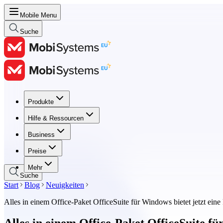
Mobile Menu
Suche
Produkte
Produkte
Hilfe & Ressourcen
Hilfe & Ressourcen
Business
Business
Preise
Preise
Mehr
Suche
Start
Blog
Neuigkeiten
Alles in einem Office-Paket OfficeSuite für Windows bietet jetzt eine
Alles in einem Office-Paket OfficeSuite fü