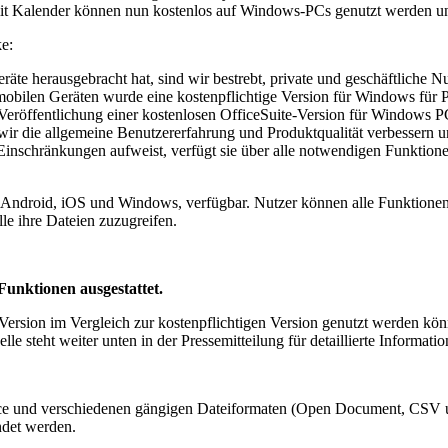
it Kalender können nun kostenlos auf Windows-PCs genutzt werden und 
e:
herausgebracht hat, sind wir bestrebt, private und geschäftliche Nutze
obilen Geräten wurde eine kostenpflichtige Version für Windows für P
eröffentlichung einer kostenlosen OfficeSuite-Version für Windows PC 
ir die allgemeine Benutzererfahrung und Produktqualität verbessern 
 Einschränkungen aufweist, verfügt sie über alle notwendigen Funktion
men, Android, iOS und Windows, verfügbar. Nutzer können alle Funktione
le ihre Dateien zuzugreifen.
Funktionen ausgestattet.
ersion im Vergleich zur kostenpflichtigen Version genutzt werden könn
le steht weiter unten in der Pressemitteilung für detaillierte Informat
fice und verschiedenen gängigen Dateiformaten (Open Document, CSV und
ndet werden.