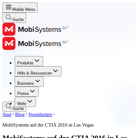
Mobile Menu
Suche
Produkte
Produkte
Hilfe & Ressourcen
Hilfe & Ressourcen
Business
Business
Preise
Preise
Mehr
Suche
Start
Blog
Neuigkeiten
MobiSystems auf der CTIA 2016 in Las Vegas
MobiSystems auf der CTIA 2016 in Las