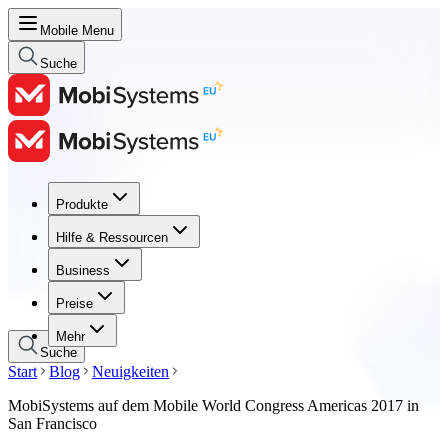
Mobile Menu
Suche
Produkte
Produkte
Hilfe & Ressourcen
Hilfe & Ressourcen
Business
Business
Preise
Preise
Mehr
Suche
Start
Blog
Neuigkeiten
MobiSystems auf dem Mobile World Congress Americas 2017 in
San Francisco