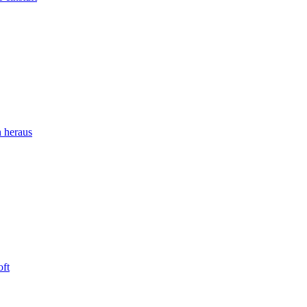
 heraus
oft