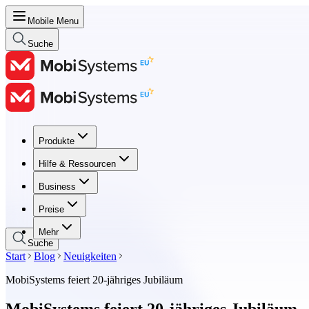
Mobile Menu
Suche
Produkte
Produkte
Hilfe & Ressourcen
Hilfe & Ressourcen
Business
Business
Preise
Preise
Mehr
Suche
Start
Blog
Neuigkeiten
MobiSystems feiert 20-jähriges Jubiläum
MobiSystems feiert 20-jähriges Jubiläum