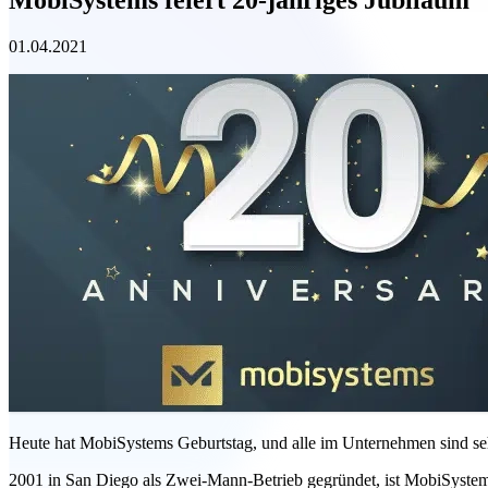
01.04.2021
Heute hat MobiSystems Geburtstag, und alle im Unternehmen sind sehr
2001 in San Diego als Zwei-Mann-Betrieb gegründet, ist MobiSystems