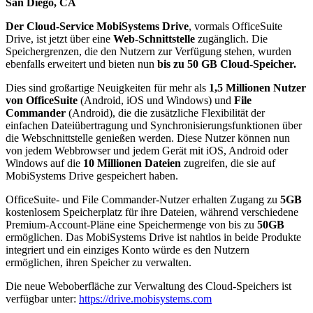
San Diego, CA
Der Cloud-Service MobiSystems Drive
, vormals OfficeSuite
Drive, ist jetzt über eine
Web-Schnittstelle
zugänglich. Die
Speichergrenzen, die den Nutzern zur Verfügung stehen, wurden
ebenfalls erweitert und bieten nun
bis zu 50 GB Cloud-Speicher.
Dies sind großartige Neuigkeiten für mehr als
1,5 Millionen Nutzer
von OfficeSuite
(Android, iOS und Windows) und
File
Commander
(Android), die die zusätzliche Flexibilität der
einfachen Dateiübertragung und Synchronisierungsfunktionen über
die Webschnittstelle genießen werden. Diese Nutzer können nun
von jedem Webbrowser und jedem Gerät mit iOS, Android oder
Windows auf die
10 Millionen Dateien
zugreifen, die sie auf
MobiSystems Drive gespeichert haben.
OfficeSuite- und File Commander-Nutzer erhalten Zugang zu
5GB
kostenlosem Speicherplatz für ihre Dateien, während verschiedene
Premium-Account-Pläne eine Speichermenge von bis zu
50GB
ermöglichen. Das MobiSystems Drive ist nahtlos in beide Produkte
integriert und ein einziges Konto würde es den Nutzern
ermöglichen, ihren Speicher zu verwalten.
Die neue Weboberfläche zur Verwaltung des Cloud-Speichers ist
verfügbar unter:
https://drive.mobisystems.com