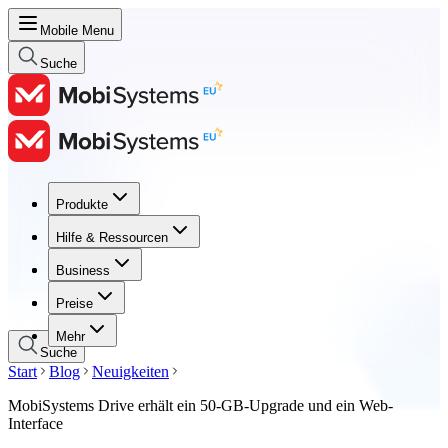
Mobile Menu
Suche
Produkte
Produkte
Hilfe & Ressourcen
Hilfe & Ressourcen
Business
Business
Preise
Preise
Mehr
Suche
Start
Blog
Neuigkeiten
MobiSystems Drive erhält ein 50-GB-Upgrade und ein Web-
Interface