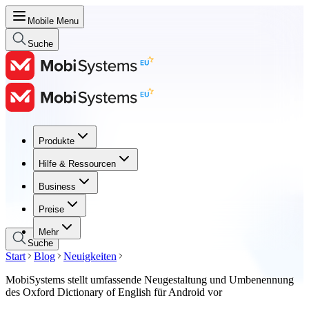
Mobile Menu
Suche
Produkte
Produkte
Hilfe & Ressourcen
Hilfe & Ressourcen
Business
Business
Preise
Preise
Mehr
Suche
Start
Blog
Neuigkeiten
MobiSystems stellt umfassende Neugestaltung und Umbenennung
des Oxford Dictionary of English für Android vor