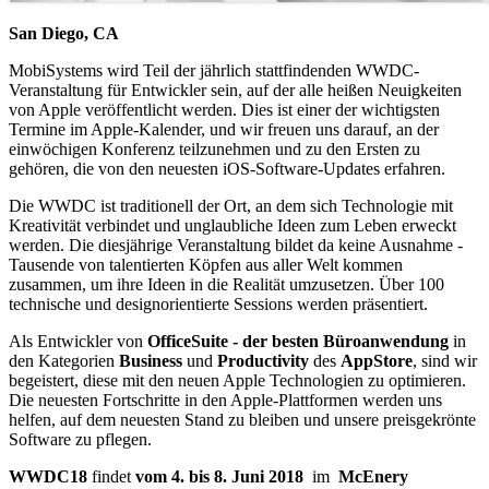
San Diego, CA
MobiSystems wird Teil der jährlich stattfindenden WWDC-
Veranstaltung für Entwickler sein, auf der alle heißen Neuigkeiten
von Apple veröffentlicht werden. Dies ist einer der wichtigsten
Termine im Apple-Kalender, und wir freuen uns darauf, an der
einwöchigen Konferenz teilzunehmen und zu den Ersten zu
gehören, die von den neuesten iOS-Software-Updates erfahren.
Die WWDC ist traditionell der Ort, an dem sich Technologie mit
Kreativität verbindet und unglaubliche Ideen zum Leben erweckt
werden. Die diesjährige Veranstaltung bildet da keine Ausnahme -
Tausende von talentierten Köpfen aus aller Welt kommen
zusammen, um ihre Ideen in die Realität umzusetzen. Über 100
technische und designorientierte Sessions werden präsentiert.
Als Entwickler von
OfficeSuite - der besten Büroanwendung
in
den Kategorien
Business
und
Productivity
des
AppStore
, sind wir
begeistert, diese mit den neuen Apple Technologien zu optimieren.
Die neuesten Fortschritte in den Apple-Plattformen werden uns
helfen, auf dem neuesten Stand zu bleiben und unsere preisgekrönte
Software zu pflegen.
WWDC18
findet
vom 4. bis 8. Juni 2018
im
McEnery