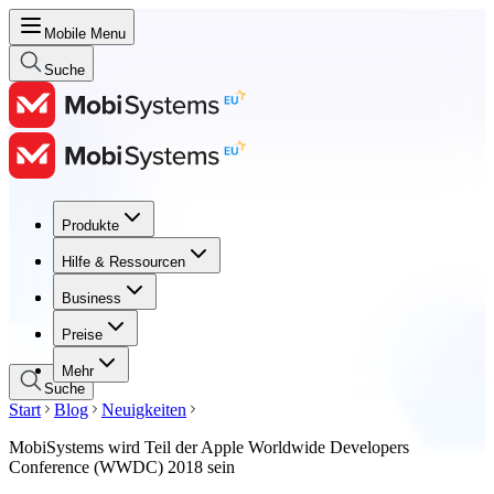
Mobile Menu
Suche
Produkte
Produkte
Hilfe & Ressourcen
Hilfe & Ressourcen
Business
Business
Preise
Preise
Mehr
Suche
Start
Blog
Neuigkeiten
MobiSystems wird Teil der Apple Worldwide Developers
Conference (WWDC) 2018 sein