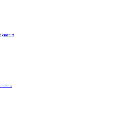
 einstuft
 heraus