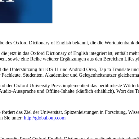
e des Oxford Dictionary of English bekannt, die die Wortdatenbank de
ie jetzt in das Oxford Dictionary of English integriert ist, enthält m
ben, sowie eine Reihe weiterer Ergänzungen aus den Bereichen Lifesty
nd die Unterstützung für iOS 11 und Android Oreo, Tap to Translate und
ür Fachleute, Studenten, Akademiker und Gelegenheitsnutzer gleicherm
nd der Oxford University Press implementiert das berühmteste Wörterb
Audio-Aussprache und Offline-Inhalte (käuflich erhältlich), Wort des T
 fördert das Ziel der Universität, Spitzenleistungen in Forschung, Wiss
en Sie unter:
http://global.oup.com
University Press' Oxford English Dictionary, des weltweit meistverkau