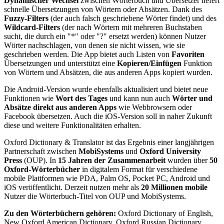
Dynamischer Wechsel
zwischen Wörterbuch und Übersetzer liefert
schnelle Übersetzungen von Wörtern oder Absätzen. Dank des
Fuzzy-Filters
(der auch falsch geschriebene Wörter findet) und des
Wildcard-Filters
(der nach Wörtern mit mehreren Buchstaben
sucht, die durch ein "*" oder "?" ersetzt werden) können Nutzer
Wörter nachschlagen, von denen sie nicht wissen, wie sie
geschrieben werden. Die App bietet auch Listen von
Favoriten
Übersetzungen und unterstützt eine
Kopieren/Einfügen
Funktion
von Wörtern und Absätzen, die aus anderen Apps kopiert wurden.
Die Android-Version wurde ebenfalls aktualisiert und bietet neue
Funktionen wie
Wort des Tages
und kann nun auch
Wörter und
Absätze direkt
aus anderen Apps
wie Webbrowsern oder
Facebook übersetzen. Auch die iOS-Version soll in naher Zukunft
diese und weitere Funktionalitäten erhalten.
Oxford Dictionary & Translator ist das Ergebnis einer langjährigen
Partnerschaft zwischen
MobiSystems
und
Oxford University
Press
(OUP). In
15 Jahren der Zusammenarbeit
wurden über
50
Oxford-Wörterbücher
in digitalem Format für verschiedene
mobile Plattformen wie PDA, Palm OS, Pocket PC, Android und
iOS veröffentlicht. Derzeit nutzen mehr als
20 Millionen mobile
Nutzer die Wörterbuch-Titel von OUP und MobiSystems.
Zu den Wörterbüchern gehören:
Oxford Dictionary of English,
New Oxford American Dictionary, Oxford Russian Dictionary,