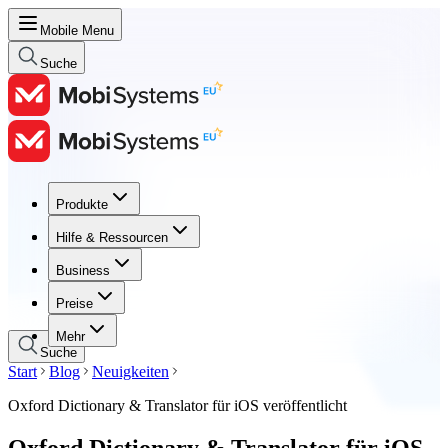
Mobile Menu
Suche
Produkte
Produkte
Hilfe & Ressourcen
Hilfe & Ressourcen
Business
Business
Preise
Preise
Mehr
Suche
Start
Blog
Neuigkeiten
Oxford Dictionary & Translator für iOS veröffentlicht
Oxford Dictionary & Translator für iOS