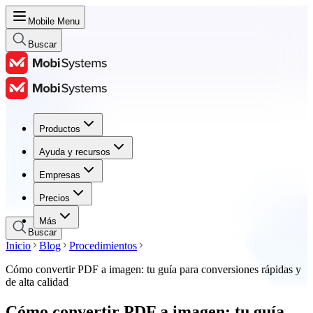
Mobile Menu
Buscar
Productos
Productos
Ayuda y recursos
Ayuda y recursos
Empresas
Empresas
Precios
Precios
Más
Buscar
Inicio
Blog
Procedimientos
Cómo convertir PDF a imagen: tu guía para conversiones rápidas y
de alta calidad
Cómo convertir PDF a imagen: tu guía