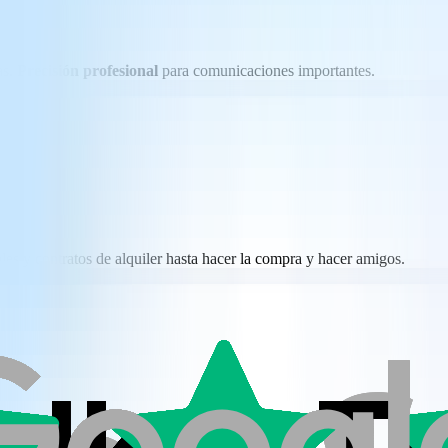
as.
Precisión profesional
para comunicaciones importantes.
es y contratos de alquiler hasta hacer la compra y hacer amigos.
rea que el idioma debe unirnos, no separarnos.