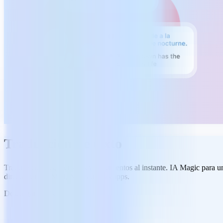
Traducción de texto
Traduce correos, mensajes y documentos al instante. IA Magic para un
directamente a Mail, Notas u otras apps.
Descargar gratis