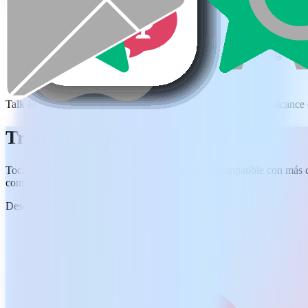
Descargar gratis
Una sola app. Todas las funciones. Ningun
Talk & Translate pone potentes herramientas de traducción al alcance
Traducción por voz
Toca, habla y traduce en menos de un segundo. Compatible con más de
comunicación fluida.
Descargar gratis