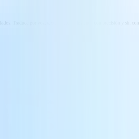
iados. Traduce por voz, texto y foto: al instante, con precisión y sin co