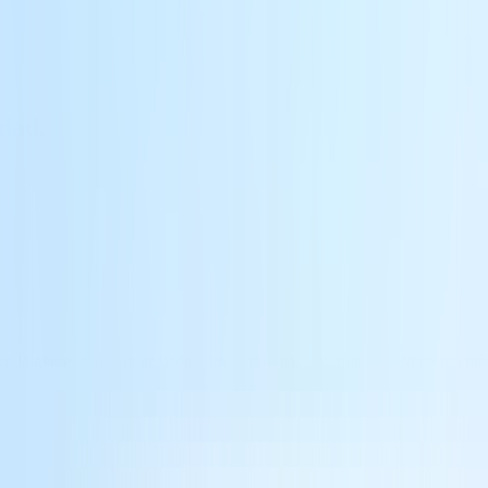
idad.
n la gente local, sin ansiedad por el idioma. Haz que cada viaje sea má