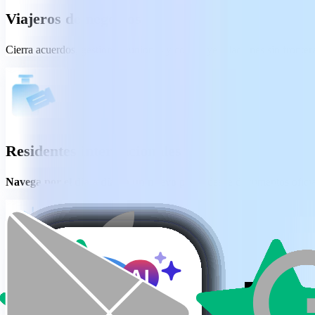
Viajeros de negocios
Cierra acuerdos, gestiona reuniones y construye relaciones sin fronter
Residentes internacionales
Navega por el día a día en un nuevo país
- desde documentos oficial
Comunidad global
Estudiantes, docentes, nómadas digitales,
y cualquier persona que c