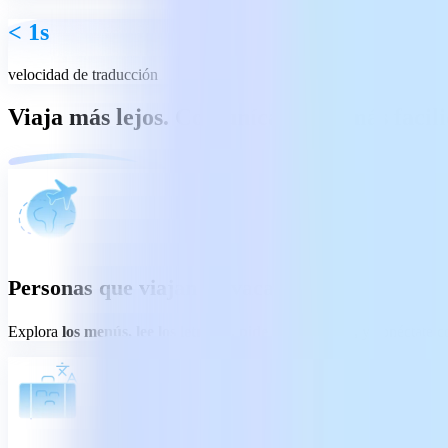
< 1s
velocidad de traducción
Viaja más lejos. Comunícate con más facil
Personas que viajan de vacaciones
Explora
los menús, lee los letreros, pide indicaciones,
y conéctate co