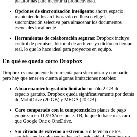
plataformas para mejorar la productividad.
Opciones de sincronización inteligente
: ahorra espacio
manteniendo los archivos solo en línea o elige la
sincronización selectiva para almacenar los documentos
esenciales localmente.
Herramientas de colaboración seguras
: Dropbox incluye
control de permisos, historial de archivos y edición en tiempo
real, lo que lo hace ideal para proyectos en equipo.
En qué se queda corto Dropbox
Dropbox es una potente herramienta para sincronizar y compartir,
pero hay que tener en cuenta algunas limitaciones notables:
Almacenamiento gratuito limitado
con sólo 2 GB de
espacio gratuito, Dropbox queda significativamente por detrás
de MobiDrive (20 GB) y MEGA (20 GB).
Caro comparado con la competencia
los planes de pago
empiezan en 11,99 $/mes por 3 TB, lo que lo hace más caro
que Google One o OneDrive.
Sin cifrado de extremo a extremo
: a diferencia de los
servicios en la nube centrados en la privacidad, Dropbox no