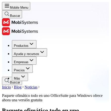
Mobile Menu
Buscar
Productos
Productos
Ayuda y recursos
Ayuda y recursos
Empresas
Empresas
Precios
Precios
Más
Buscar
Inicio
Blog
Noticias
Paquete ofimático todo en uno OfficeSuite para Windows ofrece
ahora una versión gratuita
Paquete ofimático todo en uno