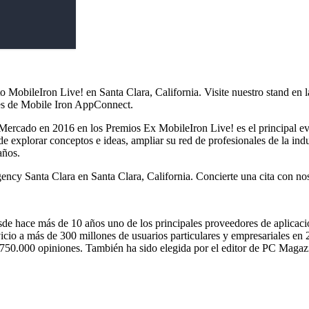
 MobileIron Live! en Santa Clara, California. Visite nuestro stand e
les de Mobile Iron AppConnect.
rcado en 2016 en los Premios Ex MobileIron Live! es el principal eve
de explorar conceptos e ideas, ampliar su red de profesionales de la ind
años.
ency Santa Clara en Santa Clara, California. Concierte una cita con n
sde hace más de 10 años uno de los principales proveedores de aplicac
cio a más de 300 millones de usuarios particulares y empresariales en 2
e 750.000 opiniones. También ha sido elegida por el editor de PC Magaz