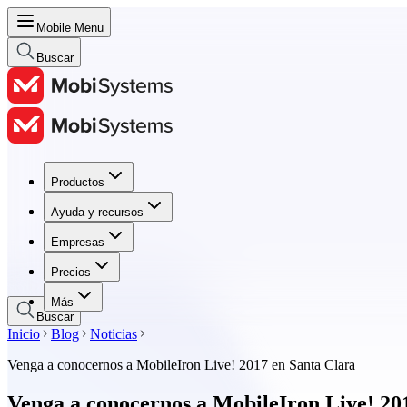
Mobile Menu
Buscar
Productos
Productos
Ayuda y recursos
Ayuda y recursos
Empresas
Empresas
Precios
Precios
Más
Buscar
Inicio
Blog
Noticias
Venga a conocernos a MobileIron Live! 2017 en Santa Clara
Venga a conocernos a MobileIron Live! 20