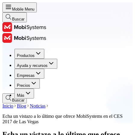
Mobile Menu
Buscar
Productos
Productos
Ayuda y recursos
Ayuda y recursos
Empresas
Empresas
Precios
Precios
Más
Buscar
Inicio
Blog
Noticias
Echa un vistazo a lo último que ofrece MobiSystems en el CES
2017 de Las Vegas
Echa un vistazo a lo último que ofrece