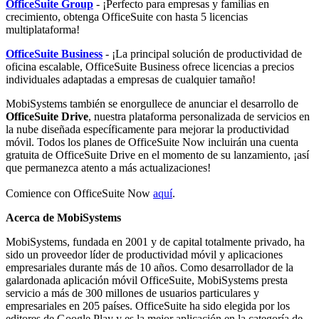
OfficeSuite Group
- ¡Perfecto para empresas y familias en
crecimiento, obtenga OfficeSuite con hasta 5 licencias
multiplataforma!
OfficeSuite Business
- ¡La principal solución de productividad de
oficina escalable, OfficeSuite Business ofrece licencias a precios
individuales adaptadas a empresas de cualquier tamaño!
MobiSystems también se enorgullece de anunciar el desarrollo de
OfficeSuite Drive
, nuestra plataforma personalizada de servicios en
la nube diseñada específicamente para mejorar la productividad
móvil. Todos los planes de OfficeSuite Now incluirán una cuenta
gratuita de OfficeSuite Drive en el momento de su lanzamiento, ¡así
que permanezca atento a más actualizaciones!
Comience con OfficeSuite Now
aquí
.
Acerca de MobiSystems
MobiSystems, fundada en 2001 y de capital totalmente privado, ha
sido un proveedor líder de productividad móvil y aplicaciones
empresariales durante más de 10 años. Como desarrollador de la
galardonada aplicación móvil OfficeSuite, MobiSystems presta
servicio a más de 300 millones de usuarios particulares y
empresariales en 205 países. OfficeSuite ha sido elegida por los
editores de Google Play y es la mejor aplicación en la categoría de