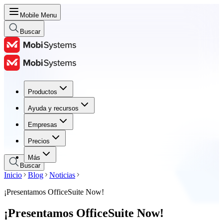
Mobile Menu
Buscar
Productos
Productos
Ayuda y recursos
Ayuda y recursos
Empresas
Empresas
Precios
Precios
Más
Buscar
Inicio
Blog
Noticias
¡Presentamos OfficeSuite Now!
¡Presentamos OfficeSuite Now!