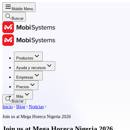
Mobile Menu
Buscar
Productos
Productos
Ayuda y recursos
Ayuda y recursos
Empresas
Empresas
Precios
Precios
Más
Buscar
Inicio
Blog
Noticias
Join us at Mega Horeca Nigeria 2026
Join us at Mega Horeca Nigeria 2026