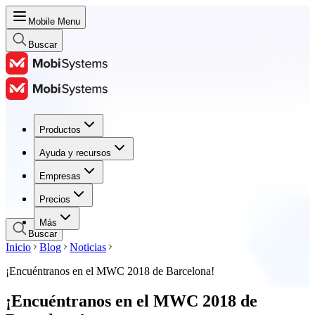
Mobile Menu
Buscar
Productos
Productos
Ayuda y recursos
Ayuda y recursos
Empresas
Empresas
Precios
Precios
Más
Buscar
Inicio
Blog
Noticias
¡Encuéntranos en el MWC 2018 de Barcelona!
¡Encuéntranos en el MWC 2018 de