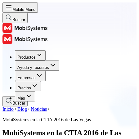
Mobile Menu
Buscar
Productos
Productos
Ayuda y recursos
Ayuda y recursos
Empresas
Empresas
Precios
Precios
Más
Buscar
Inicio
Blog
Noticias
MobiSystems en la CTIA 2016 de Las Vegas
MobiSystems en la CTIA 2016 de Las