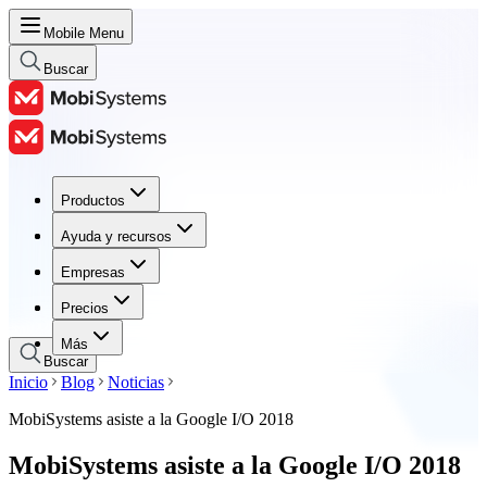
Mobile Menu
Buscar
Productos
Productos
Ayuda y recursos
Ayuda y recursos
Empresas
Empresas
Precios
Precios
Más
Buscar
Inicio
Blog
Noticias
MobiSystems asiste a la Google I/O 2018
MobiSystems asiste a la Google I/O 2018