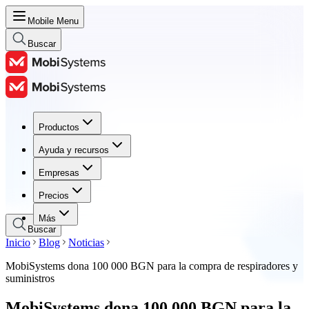
Mobile Menu
Buscar
Productos
Productos
Ayuda y recursos
Ayuda y recursos
Empresas
Empresas
Precios
Precios
Más
Buscar
Inicio
Blog
Noticias
MobiSystems dona 100 000 BGN para la compra de respiradores y
suministros
MobiSystems dona 100 000 BGN para la