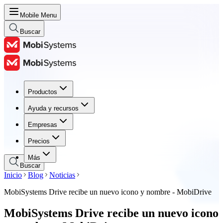
Mobile Menu
Buscar
Productos
Productos
Ayuda y recursos
Ayuda y recursos
Empresas
Empresas
Precios
Precios
Más
Buscar
Inicio
Blog
Noticias
MobiSystems Drive recibe un nuevo icono y nombre - MobiDrive
MobiSystems Drive recibe un nuevo icono