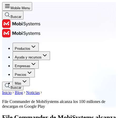
Mobile Menu
Buscar
Productos
Productos
Ayuda y recursos
Ayuda y recursos
Empresas
Empresas
Precios
Precios
Más
Buscar
Inicio
Blog
Noticias
File Commander de MobiSystems alcanza los 100 millones de
descargas en Google Play
File Commander de MobiSystems alcanza