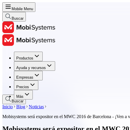
Mobile Menu
Buscar
Productos
Productos
Ayuda y recursos
Ayuda y recursos
Empresas
Empresas
Precios
Precios
Más
Buscar
Inicio
Blog
Noticias
Mobisystems será expositor en el MWC 2016 de Barcelona - ¡Ven a vi
Mobisystems será expositor en el MWC 2016