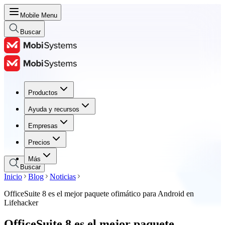
Mobile Menu
Buscar
Productos
Productos
Ayuda y recursos
Ayuda y recursos
Empresas
Empresas
Precios
Precios
Más
Buscar
Inicio
Blog
Noticias
OfficeSuite 8 es el mejor paquete ofimático para Android en
Lifehacker
OfficeSuite 8 es el mejor paquete