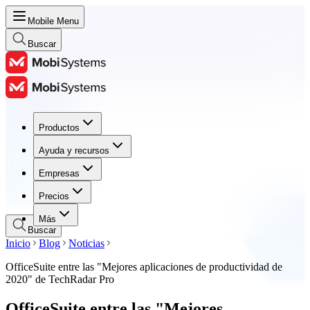
Mobile Menu
Buscar
Productos
Productos
Ayuda y recursos
Ayuda y recursos
Empresas
Empresas
Precios
Precios
Más
Buscar
Inicio
Blog
Noticias
OfficeSuite entre las "Mejores aplicaciones de productividad de
2020" de TechRadar Pro
OfficeSuite entre las "Mejores