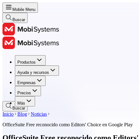
Mobile Menu
Buscar
Productos
Productos
Ayuda y recursos
Ayuda y recursos
Empresas
Empresas
Precios
Precios
Más
Buscar
Inicio
Blog
Noticias
OfficeSuite Free reconocido como Editors' Choice en Google Play
OfficeSuite Free reconocido como Editors